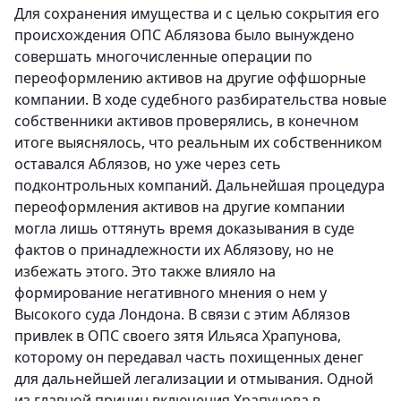
Для сохранения имущества и с целью сокрытия его
происхождения ОПС Аблязова было вынуждено
совершать многочисленные операции по
переоформлению активов на другие оффшорные
компании. В ходе судебного разбирательства новые
собственники активов проверялись, в конечном
итоге выяснялось, что реальным их собственником
оставался Аблязов, но уже через сеть
подконтрольных компаний.
Дальнейшая процедура
переоформления активов на другие компании
могла лишь оттянуть время доказывания в суде
фактов о принадлежности их Аблязову, но не
избежать этого. Это также влияло на
формирование негативного мнения о нем у
Высокого суда Лондона. В связи с этим Аблязов
привлек в ОПС своего зятя Ильяса Храпунова,
которому он передавал часть похищенных денег
для дальнейшей легализации и отмывания.
Одной
из главной причин включения Храпунова в