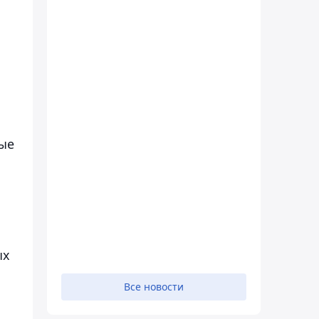
ные
ых
Все новости