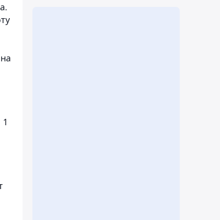
а.
ту
 на
 1
т