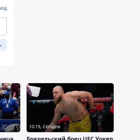
ход
ь
10:19, Сегодня
ница
Бразильский боец UFC Уокер