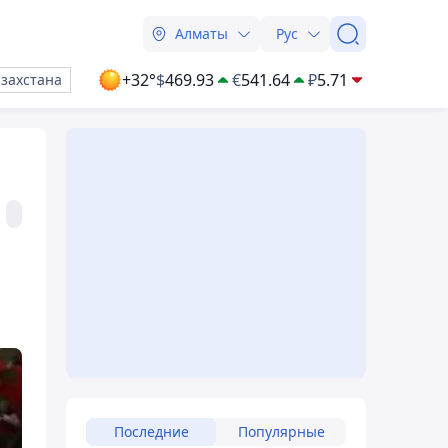
Алматы
Рус
+32°
$
469.93
€
541.64
₽
5.71
азахстана
Последние
Популярные