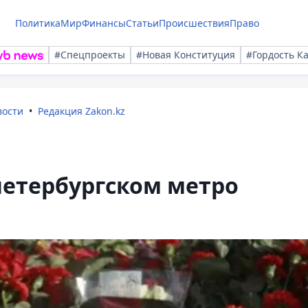
Политика
Мир
Финансы
Статьи
Происшествия
Право
#Спецпроекты
#Новая Конституция
#Гордость К
вости
Редакция Zakon.kz
петербургском метро