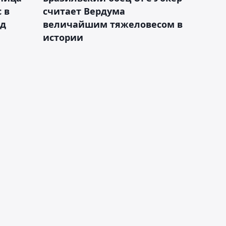
 в
считает Вердума
ад
величайшим тяжеловесом в
истории