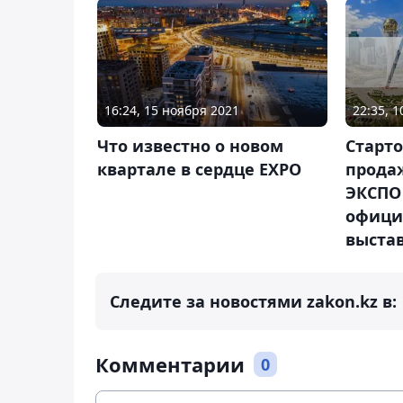
16:24, 15 ноября 2021
22:35, 
Что известно о новом
Старт
квартале в сердце EXPO
прода
ЭКСПО 
офици
выста
Следите за новостями zakon.kz в:
Комментарии
0