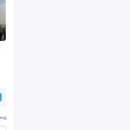
т
ход