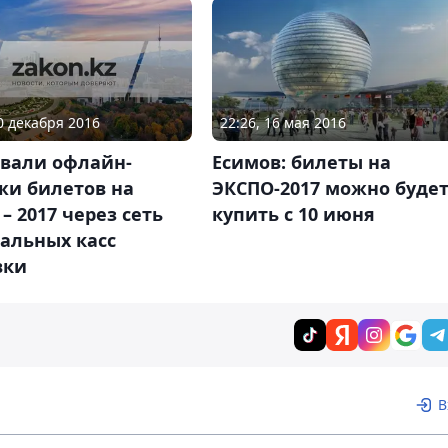
10 декабря 2016
22:26, 16 мая 2016
овали офлайн-
Есимов: билеты на
жи билетов на
ЭКСПО-2017 можно буде
– 2017 через сеть
купить с 10 июня
альных касс
вки
В