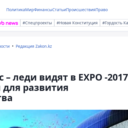
Политика
Мир
Финансы
Статьи
Происшествия
Право
#Спецпроекты
#Новая Конституция
#Гордость К
вости
Редакция Zakon.kz
– леди видят в EXPO -2017
 для развития
тва