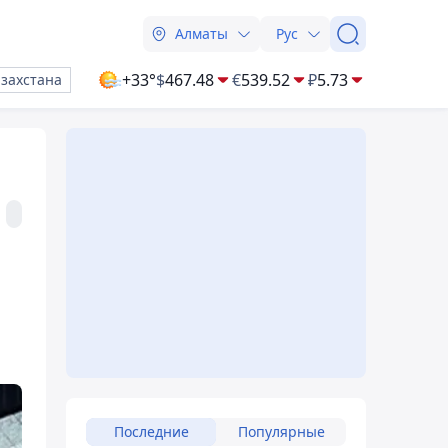
Алматы
Рус
+33°
$
467.48
€
539.52
₽
5.73
азахстана
Последние
Популярные