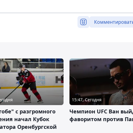
Комментироват
Сегодня
15:47, Сегодня
тобе" с разгромного
Чемпион UFC Ван вый
ения начал Кубок
фаворитом против П
атора Оренбургской