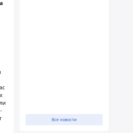
а
в
ас
х
гли
-
т
Все новости