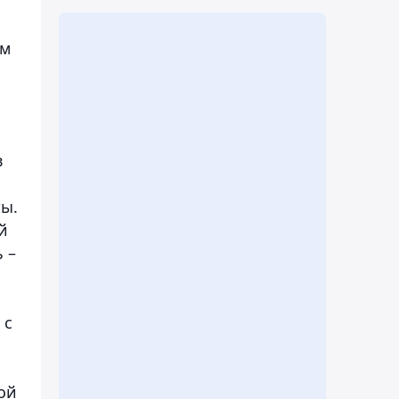
ом
в
ты.
й
 –
 с
ой