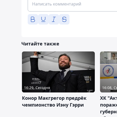
Читайте также
16:29, Сегодня
16:08, 
Конор Макгрегор предрёк
ХК "Ак
чемпионство Иэну Гэрри
пораж
губерн