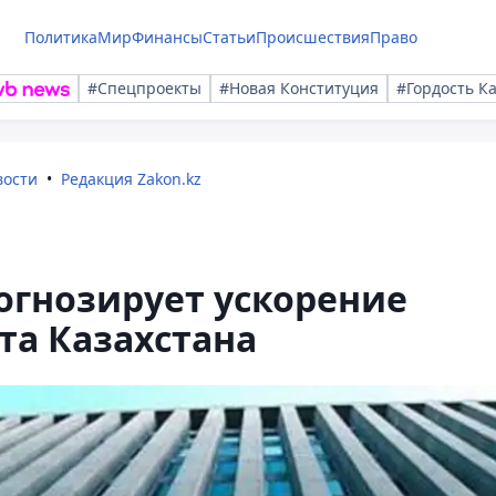
Политика
Мир
Финансы
Статьи
Происшествия
Право
#Спецпроекты
#Новая Конституция
#Гордость К
вости
Редакция Zakon.kz
огнозирует ускорение
та Казахстана