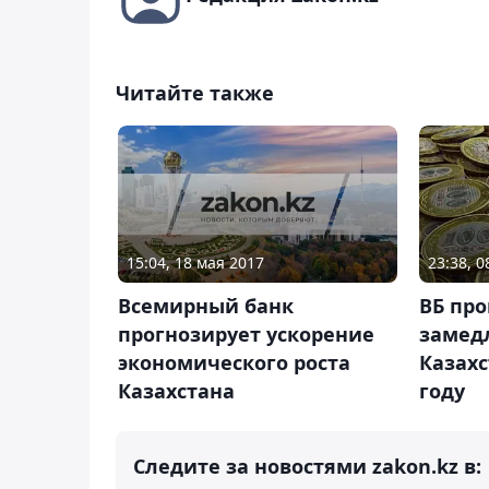
Читайте также
15:04, 18 мая 2017
23:38, 
Всемирный банк
ВБ про
прогнозирует ускорение
замед
экономического роста
Казахс
Казахстана
году
Следите за новостями zakon.kz в: