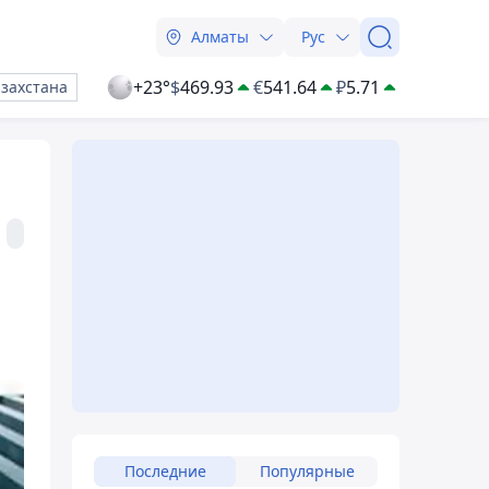
Алматы
Рус
+23°
$
469.93
€
541.64
₽
5.71
азахстана
Последние
Популярные