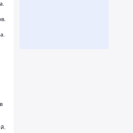
а.
в.
а.
в
й.