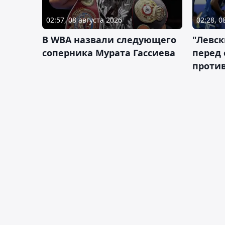
02:57, 08 августа 2026
02:28, 0
В WBA назвали следующего
"Левск
соперника Мурата Гассиева
перед
против