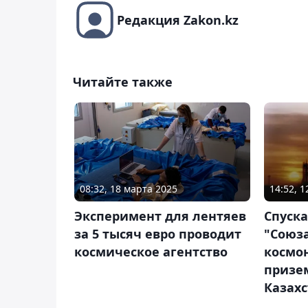
Редакция Zakon.kz
Читайте также
08:32, 18 марта 2025
14:52, 
Эксперимент для лентяев
Спуск
за 5 тысяч евро проводит
"Союза
космическое агентство
космо
призе
Казах