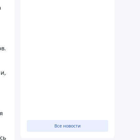
а
в.
и,
я
Все новости
сь