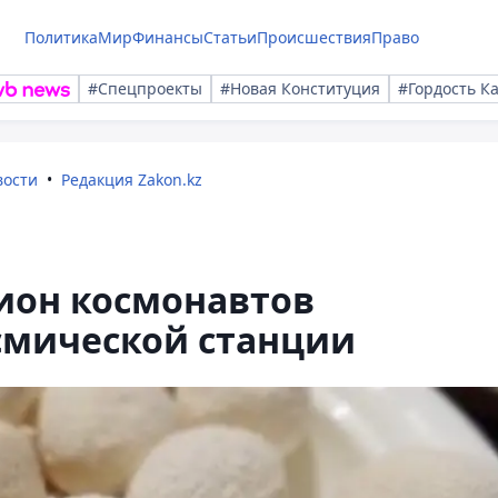
Политика
Мир
Финансы
Статьи
Происшествия
Право
#Спецпроекты
#Новая Конституция
#Гордость К
вости
Редакция Zakon.kz
ион космонавтов
мической станции