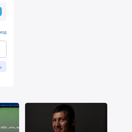
ход
ь