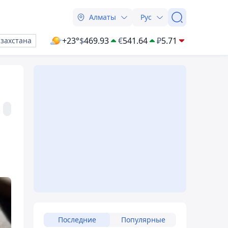
Алматы
Рус
+23°
$
469.93
€
541.64
₽
5.71
азахстана
Последние
Популярные