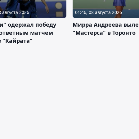
8 августа 2026
01:46, 08 августа 2026
и" одержал победу
Мирра Андреева выле
 ответным матчем
"Мастерса" в Торонто
 "Кайрата"