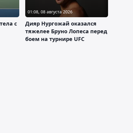
01:08, 08 августа 2026
тела с
Дияр Нургожай оказался
тяжелее Бруно Лопеса перед
боем на турнире UFC