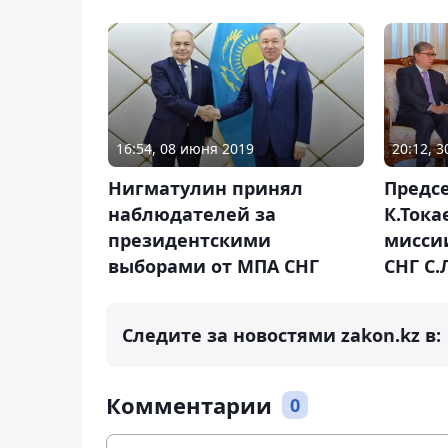
16:54, 08 июня 2019
20:12, 
Нигматулин принял
Предс
наблюдателей за
К.Тока
президентскими
мисси
выборами от МПА СНГ
СНГ С.
Следите за новостями zakon.kz в:
Комментарии
0