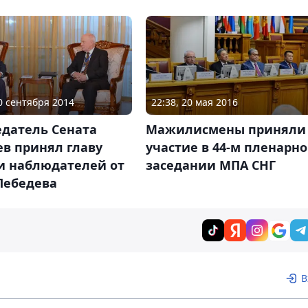
30 сентября 2014
22:38, 20 мая 2016
едатель Сената
Мажилисмены приняли
ев принял главу
участие в 44-м пленарн
и наблюдателей от
заседании МПА СНГ
Лебедева
В