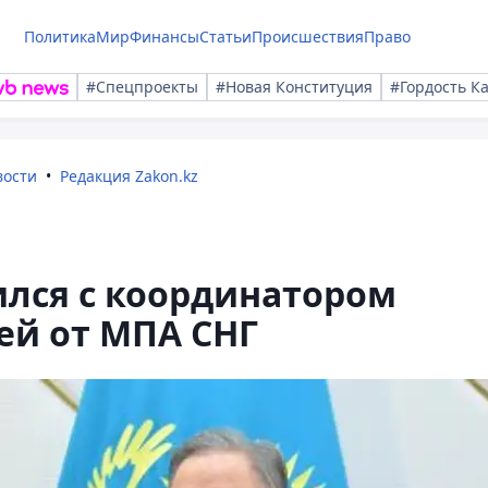
Политика
Мир
Финансы
Статьи
Происшествия
Право
#Спецпроекты
#Новая Конституция
#Гордость К
вости
Редакция Zakon.kz
ился с координатором
ей от МПА СНГ