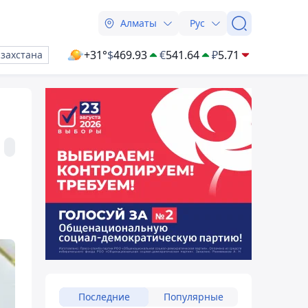
Алматы
Рус
+31°
$
469.93
€
541.64
₽
5.71
азахстана
Последние
Популярные