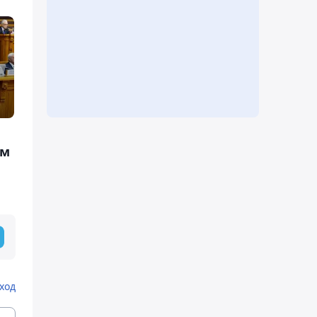
ом
ход