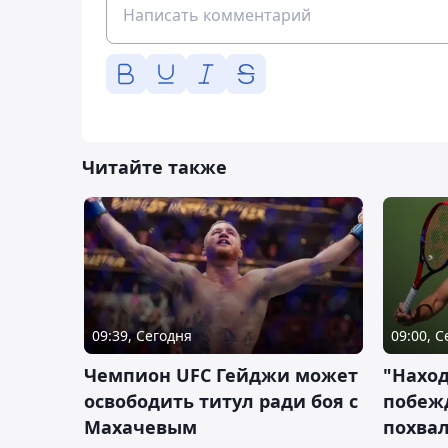
Читайте также
09:39, Сегодня
09:00, 
Чемпион UFC Гейджи может
"Наход
освободить титул ради боя с
побежд
Махачевым
похва