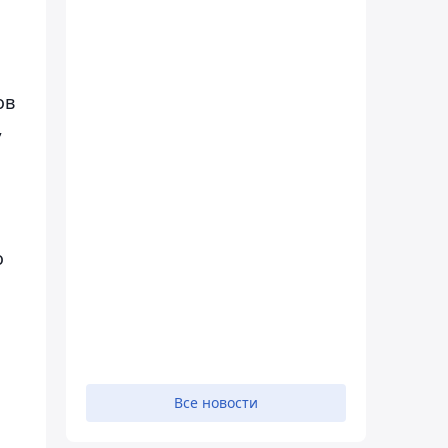
ов
,
о
Все новости