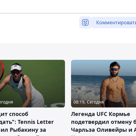
Комментироват
Сегодня
08:19, Сегодня
ит способ
Легенда UFC Кормье
ать": Tennis Letter
подетвердил отмену 
лил Рыбакину за
Чарльза Оливейры и 