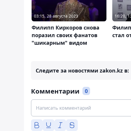
03:15, 28 августа 2023
16:20, 
Филипп Киркоров снова
Филип
поразил своих фанатов
стал о
"шикарным" видом
Следите за новостями zakon.kz в:
Комментарии
0