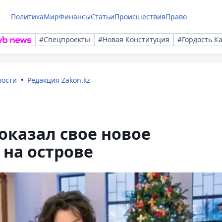
Политика
Мир
Финансы
Статьи
Происшествия
Право
#Спецпроекты
#Новая Конституция
#Гордость К
вости
Редакция Zakon.kz
казал свое новое
на острове