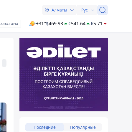
Алматы
Рус
+31°
$
469.93
€
541.64
₽
5.71
азахстана
Последние
Популярные