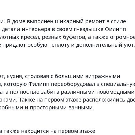
и. В доме выполнен шикарный ремонт в стиле
е детали интерьера в своем гнездышке Филипп
уютных кресел, резных буфетов, а также огромно
е придают особую теплоту и дополнительный уют.
т, кухня, столовая с большими витражными
я, которую Филипп переоборудовал в специальну
мната полностью забита различными новомодными
рками. Также на первом этаже расположились дв
еробными и просторными ванными.
а также находится на первом этаже