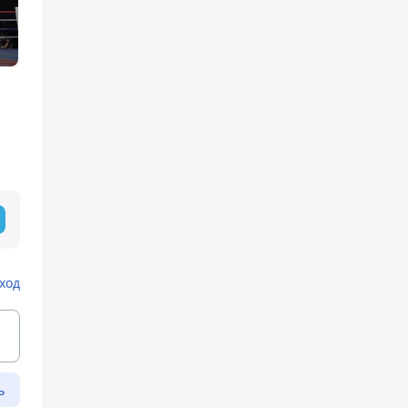
ход
ь