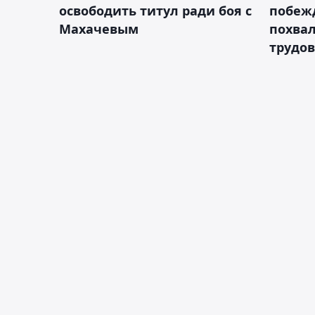
освободить титул ради боя с
побежд
Махачевым
похва
трудов