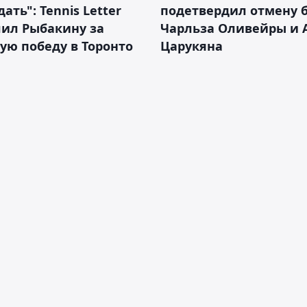
ать": Tennis Letter
подетвердил отмену 
лил Рыбакину за
Чарльза Оливейры и 
ую победу в Торонто
Царукяна