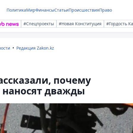
Политика
Мир
Финансы
Статьи
Происшествия
Право
#Спецпроекты
#Новая Конституция
#Гордость К
вости
Редакция Zakon.kz
ассказали, почему
 наносят дважды