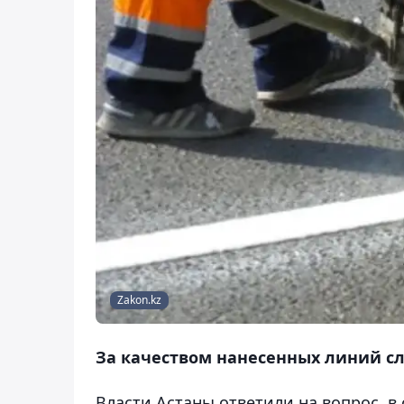
Zakon.kz
За качеством нанесенных линий с
Власти Астаны ответили на вопрос, в 