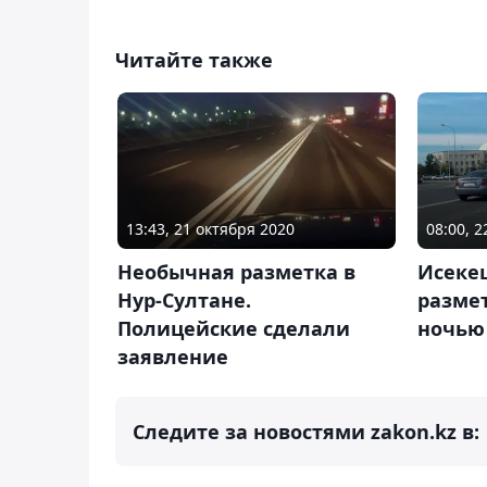
Читайте также
13:43, 21 октября 2020
08:00, 2
Необычная разметка в
Исеке
Нур-Султане.
размет
Полицейские сделали
ночью
заявление
Следите за новостями zakon.kz в: