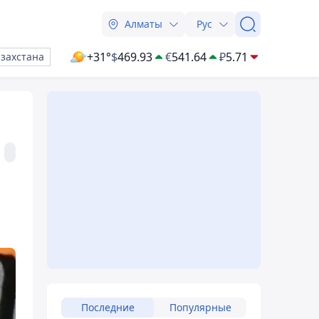
Алматы
Рус
+31°
$
469.93
€
541.64
₽
5.71
азахстана
Последние
Популярные