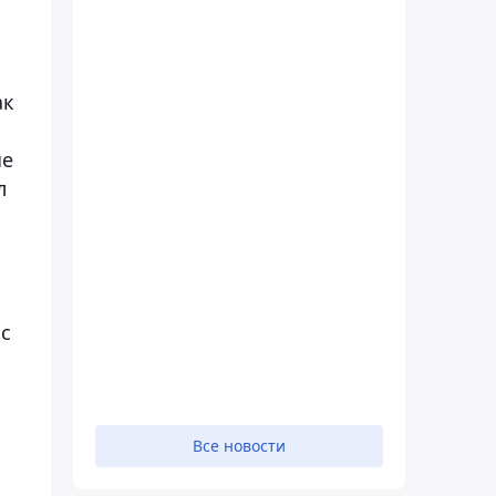
,
ак
ые
л
 с
Все новости