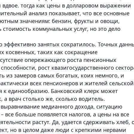
 вдвое. тогда как цены в долларовом выражении
внительный анализ показывает, что все основные
лютным значениям: бензин, фрукты и овощи,
 стоимость коммунальных услуг, но это дело
ло эффективно занятых сократилось. Точных данн
их косвенных, таких как сокращение
тсутствие опережающего роста пенсионных
способности, рост квазигосударственного сектор
ь из замеров самых богатых, коих немного, и
рактически всех пенсионеров и жителей сельской
ся к единообразию. Банковский клерк может
 а врач столько же, сколько водитель.
а выравнивание медианного дохода, ситуацию
– все больше появляется налогов, а цены на все
тельности растут. Да, удается сдерживать хлеб, 
кт, но в целом даже люди с крепкими нервами