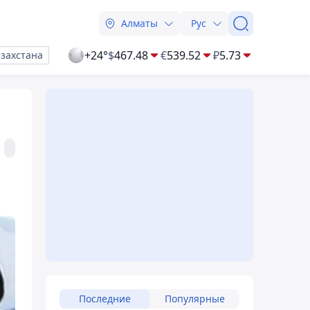
Алматы
Рус
+24°
$
467.48
€
539.52
₽
5.73
азахстана
Последние
Популярные