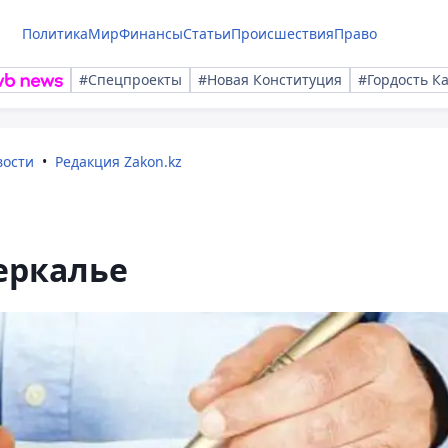
Политика
Мир
Финансы
Статьи
Происшествия
Право
#Спецпроекты
#Новая Конституция
#Гордость К
вости
Редакция Zakon.kz
еркалье