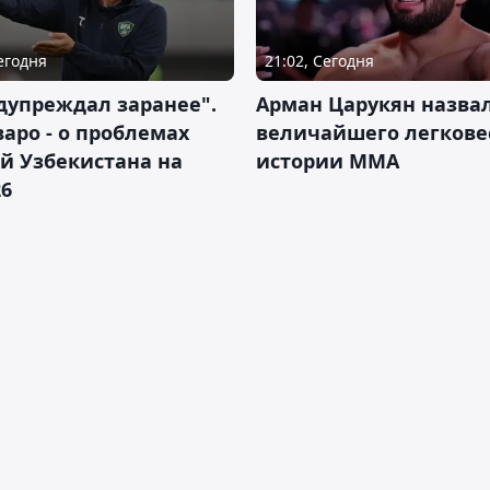
Сегодня
21:02, Сегодня
дупреждал заранее".
Арман Царукян назва
аро - о проблемах
величайшего легкове
й Узбекистана на
истории ММА
26