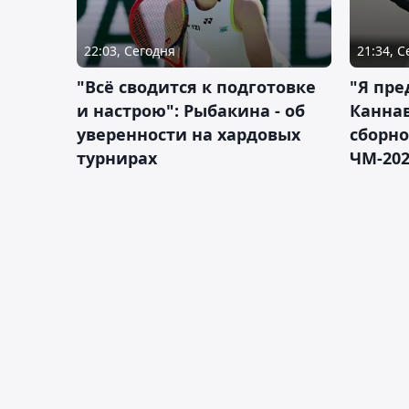
22:03, Сегодня
21:34, 
"Всё сводится к подготовке
"Я пре
и настрою": Рыбакина - об
Каннав
уверенности на хардовых
сборно
турнирах
ЧМ-20