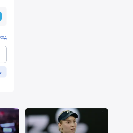
ход
ь