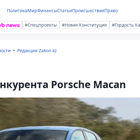
Политика
Мир
Финансы
Статьи
Происшествия
Право
#Спецпроекты
#Новая Конституция
#Гордость К
вости
Редакция Zakon.kz
онкурента Porsche Macan