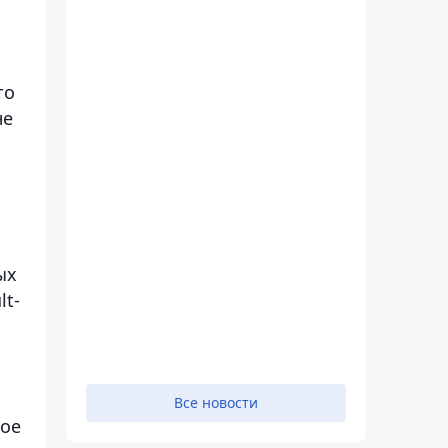
то
не
ых
lt-
Все новости
ное