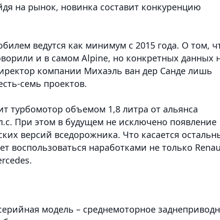
йдя на рынок, новинка составит конкуренцию
билем ведутся как минимум с 2015 года. О том, ч
ворили и в самом Alpine, но конкретных данных 
иректор компании Михаэль ван дер Санде лишь
есть-семь проектов.
ит турбомотор объемом 1,8 литра от альянса
л.с. При этом в будущем не исключено появление
ких версий вседорожника. Что касается остальн
т воспользоваться наработками не только Renau
ercedes.
 серийная модель – среднемоторное заднепривод