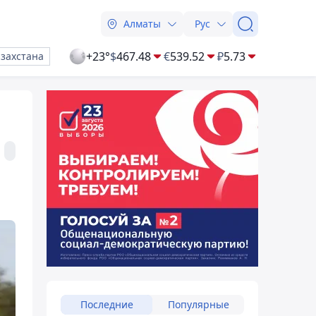
Алматы
Рус
+23°
$
467.48
€
539.52
₽
5.73
азахстана
Последние
Популярные