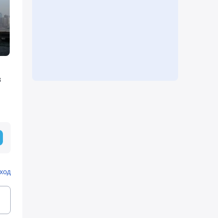
з
ход