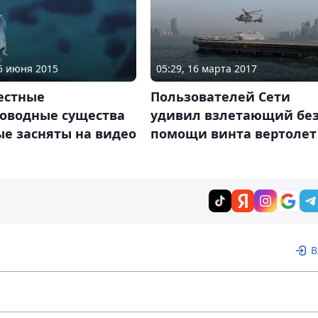
05 июня 2015
05:29, 16 марта 2017
естные
Пользователей Сети
ководные существа
удивил взлетающий бе
е засняты на видео
помощи винта вертолет
В