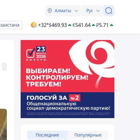
Алматы
Рус
+32°
$
469.93
€
541.64
₽
5.71
азахстана
Последние
Популярные