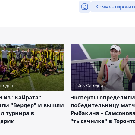
Комментироват
Сегодня
14:59, Сегодня
 из "Кайрата"
Эксперты определили
или "Вердер" и вышли
победительницу матч
л турнира в
Рыбакина – Самсонова
арии
"тысячнике" в Торонт