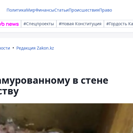
Политика
Мир
Финансы
Статьи
Происшествия
Право
#Спецпроекты
#Новая Конституция
#Гордость К
вости
Редакция Zakon.kz
амурованному в стене
ству