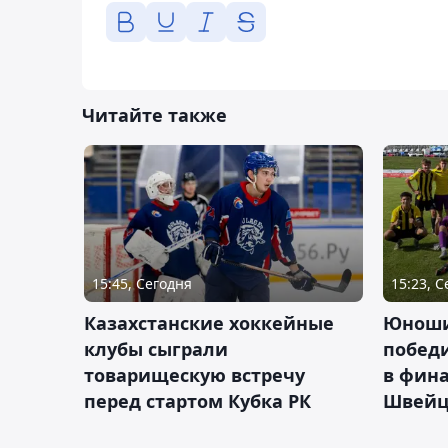
Читайте также
15:45, Сегодня
15:23, 
Казахстанские хоккейные
Юноши
клубы сыграли
побед
товарищескую встречу
в фина
перед стартом Кубка РК
Швейц