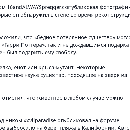
ком 16andALWAYSpreggerz опубликовал фотографи
орые он обнаружил в стене во время реконструкц
ложили, что «бедное потерянное существо» могл
«Гарри Поттера», так и не дождавшимся подарка
ен был подарить ему свободу.
белка, енот или крыса-мутант. Некоторые
звестное науке существо, походящее на зверя из
d отметил, что животное в любом случае можно
од ником xxviiparadise опубликовал на форуме
ое выбросило на берег пляжа в Калифорнии. Авт