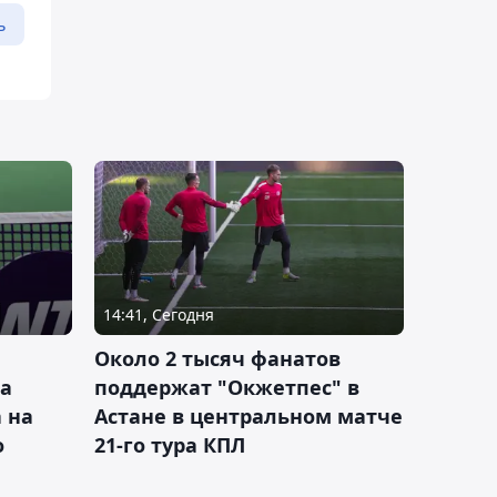
ь
14:41, Сегодня
Около 2 тысяч фанатов
а
поддержат "Окжетпес" в
 на
Астане в центральном матче
о
21-го тура КПЛ