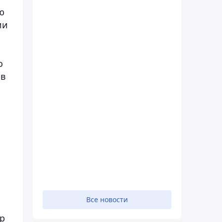
ю
ии
о
 в
Все новости
ор