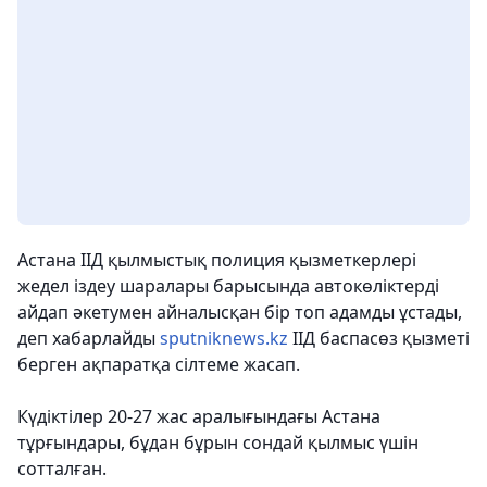
Астана ІІД қылмыстық полиция қызметкерлері
жедел іздеу шаралары барысында автокөліктерді
айдап әкетумен айналысқан бір топ адамды ұстады,
деп хабарлайды
sputniknews.kz
ІІД баспасөз қызметі
берген ақпаратқа сілтеме жасап.
Күдіктілер 20-27 жас аралығындағы Астана
тұрғындары, бұдан бұрын сондай қылмыс үшін
сотталған.