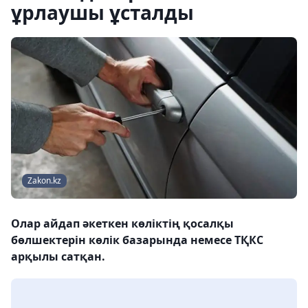
ұрлаушы ұсталды
Zakon.kz
Олар айдап әкеткен көліктің қосалқы
бөлшектерін көлік базарында немесе ТҚКС
арқылы сатқан.