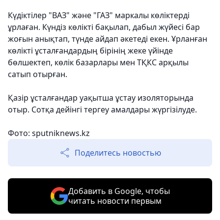
Күдіктілер "ВАЗ" және "ГАЗ" маркалы көліктерді
ұрлаған. Күндіз көлікті бақылап, дабыл жүйесі бар
жоғын анықтап, түнде айдап әкетеді екен. Ұрланған
көлікті ұсталғандардың бірінің жеке үйінде
бөлшектеп, көлік базарлары мен ТҚКС арқылы
сатып отырған.
Қазір ұсталғандар уақытша ұстау изоляторында
отыр. Сотқа дейінгі тергеу амалдары жүргізілуде.
Фото: sputniknews.kz
Поделитесь новостью
Добавить в Google, чтобы
читать новости первым