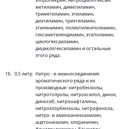
хлоропикрин, нитроциклогексан,
метиламин, диметиламин,
триметиламин, этиламин,
диэтиламин, триэтиламин,
этиленимин, полиэтиленполиамин,
гексаметилендиамин, этаполамин,
циклогексаиламин,
дициклогексиламин и остальные
этого ряда.
16.
0,5 литр
Нитро - и аминосоединения
ароматического ряда и их
производные: нитробензолы,
нитротолуолы, нитроксилол, динок,
диносеб, нитронафталины,
нитрохлорбензолы, нитрофенола,
нитро- и аминоанизоанилин,
ацетонанилин, хлоранилин,