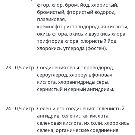
фтор, хлор, бром, йод, хлористый,
бромистый, фтористый водород,
плавиковая,
кремнефтористоводородная кислоты,
окись фтора, окись и двуокись хлора,
трифторид хлора, хлористый йод,
хлорокись углерода (фосген).
23.
0,5 литр
Соединения серы: сероводород,
сероуглерод, хлороульфоновая
кислота, хлорангидриды серы,
сернистый и серный ангидриды.
24.
0,5 литр
Селен и его соединения: селенистый
ангидрид, селенистая кислота,
селеновая кислота, их соли, хлорокись
селена, органические соединения