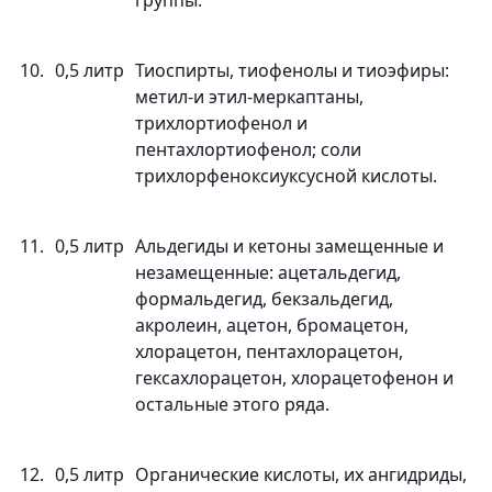
группы.
10.
0,5 литр
Тиоспирты, тиофенолы и тиоэфиры:
метил-и этил-меркаптаны,
трихлортиофенол и
пентахлортиофенол; соли
трихлорфеноксиуксусной кислоты.
11.
0,5 литр
Альдегиды и кетоны замещенные и
незамещенные: ацетальдегид,
формальдегид, бекзальдегид,
акролеин, ацетон, бромацетон,
хлорацетон, пентахлорацетон,
гексахлорацетон, хлорацетофенон и
остальные этого ряда.
12.
0,5 литр
Органические кислоты, их ангидриды,