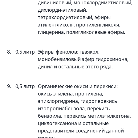
дивиниловый, монохлордиметиловый,
дихлорди-этиловый,
тетрахлордиэтиловый, эфиры
этиленгликоля, пропиленгликоля,
глицерина, полигликолевые эфиры.
8.
0,5 литр
Эфиры фенолов: гваякол,
монобензиловый эфир гидрохинона,
динил и остальные этого ряда.
9.
0,5 литр
Органические окиси и перекиси:
окись этилена, пропилена,
эпихлоргидрина, гидроперекись
изопропилбензола, перекись
бензоила, перекись метилэтилкетона,
циклогексанона и остальные
представители соединений данной