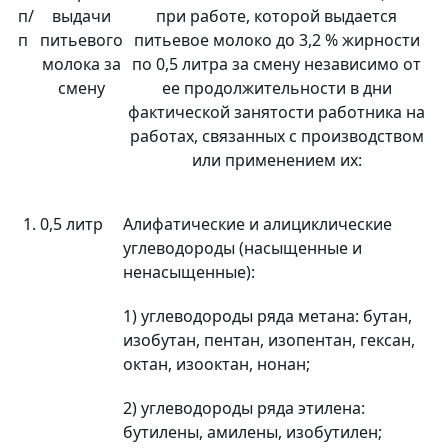
п/
выдачи
при работе, которой выдается
п
питьевого
питьевое молоко до 3,2 % жирности
молока за
по 0,5 литра за смену независимо от
смену
ее продолжительности в дни
фактической занятости работника на
работах, связанных с производством
или применением их:
1.
0,5 литр
Алифатические и алициклические
углеводороды (насыщенные и
ненасыщенные):
1) углеводороды ряда метана: бутан,
изобутан, пентан, изопентан, гексан,
октан, изооктан, нонан;
2) углеводороды ряда этилена:
бутилены, амилены, изобутилен;