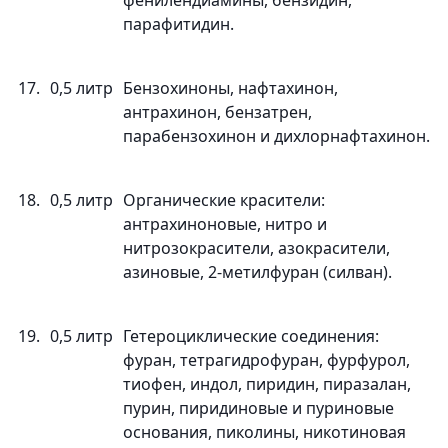
фенилендиамины, бензидин,
парафитидин.
17.
0,5 литр
Бензохиноны, нафтахинон,
антрахинон, бензатрен,
парабензохинон и дихлорнафтахинон.
18.
0,5 литр
Органические красители:
антрахиноновые, нитро и
нитрозокрасители, азокрасители,
азиновые, 2-метилфуран (силван).
19.
0,5 литр
Гетероциклические соединения:
фуран, тетрагидрофуран, фурфурол,
тиофен, индол, пиридин, пиразалан,
пурин, пиридиновые и пуриновые
основания, пиколины, никотиновая