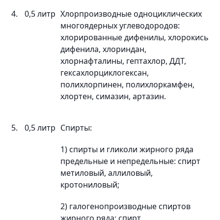
4.
0,5 литр
Хлорпроизводные одноциклических
многоядерных углеводородов:
хлорированные дифенилы, хлорокись
дифенила, хлориндан,
хлорнафталины, гептахлор, ДДТ,
гексахлорциклогексан,
полихлорпинен, полихлоркамфен,
хлортен, симазин, артазин.
5.
0,5 литр
Спирты:
1) спирты и гликоли жирного ряда
предельные и непредельные: спирт
метиловый, аллиловый,
кротониловый;
2) галогенопроизводные спиртов
жирного ряда: спирт