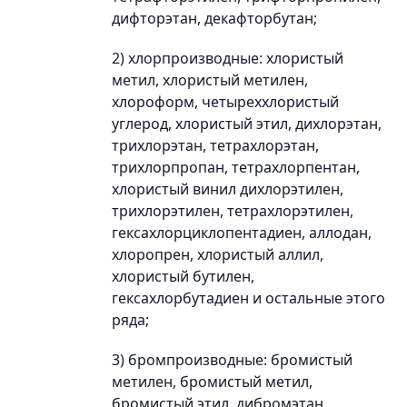
дифторэтан, декафторбутан;
2) хлорпроизводные: хлористый
метил, хлористый метилен,
хлороформ, четыреххлористый
углерод, хлористый этил, дихлорэтан,
трихлорэтан, тетрахлорэтан,
трихлорпропан, тетрахлорпентан,
хлористый винил дихлорэтилен,
трихлорэтилен, тетрахлорэтилен,
гексахлорциклопентадиен, аллодан,
хлоропрен, хлористый аллил,
хлористый бутилен,
гексахлорбутадиен и остальные этого
ряда;
3) бромпроизводные: бромистый
метилен, бромистый метил,
бромистый этил, дибромэтан,