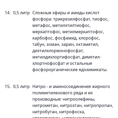
14.
0,5 литр
Сложные эфиры и амиды кислот
фосфора: трикрезилфосфат, тиофос,
метафос, метилэтилтиофос,
меркаптофос, метилмеркаптофос,
карбофос, фосфамид, хлорофос,
табун, зоман, зарин, октаметил,
диэтилхлормонофосфат,
метилдихлортифосфат, диметил-
хлортнофосфат и остальные
фосфорорганические ядохимикаты.
15.
0,5 литр
Нитро - и аминосоединения жирного
полиметиленового ряда и их
производные: нитроолефины,
нитрометан, нитроэтан, нитропропан,
нитробутан, нитрофоска,