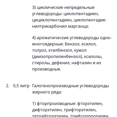
3) циклические непредельные
углеводороды: циклопентадиен,
цициклопентадиен, циклопентадие-
нилтрикарбонил марганца;
4) ароматические углеводороды одно-
многоядерные: бензол, ксилол,
толуол, этилбензол, кумол
(диизопропиленбензол), ксилолы,
стиролы, дефенил, нафталин и их
производные.
2.
0,5 литр
Галогенопроизводные углеводороды
жирного ряда:
1) фторпроизводные: фторэтилен,
дифторэтилен, трифторэтилен,
тетрафторэтилен, трифторпропилен,