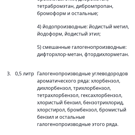
тетрабромэтан, дибромпропан,
бромоформ и остальные;
4) йодопроизводные: йодистый метил,
йодоформ, йодистый этил;
5) смешанные галогенопроизводные:
дифторхлор-метан, фтордихлорметан.
3.
0,5 литр
Галогенопроизводные углеводородов
ароматического ряда: хлорбензол,
дихлорбензол, трихлорбензол,
тетрахлорбензол, гексахлорбензол,
хлористый бензил, бензотрихлорид,
хлорстирол, бромбензол, бромистый
бензил и остальные
галогенопроизводные этого ряда.