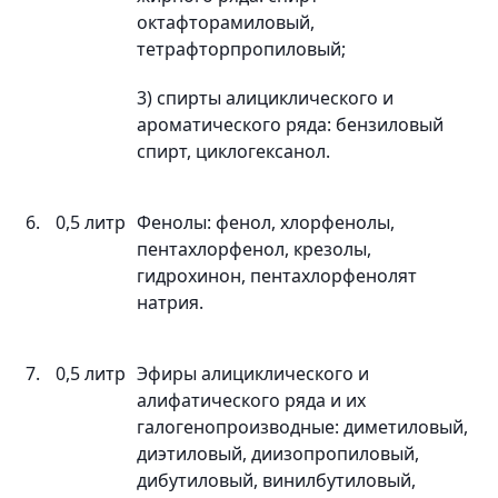
октафторамиловый,
тетрафторпропиловый;
3) спирты алициклического и
ароматического ряда: бензиловый
спирт, циклогексанол.
6.
0,5 литр
Фенолы: фенол, хлорфенолы,
пентахлорфенол, крезолы,
гидрохинон, пентахлорфенолят
натрия.
7.
0,5 литр
Эфиры алициклического и
алифатического ряда и их
галогенопроизводные: диметиловый,
диэтиловый, диизопропиловый,
дибутиловый, винилбутиловый,