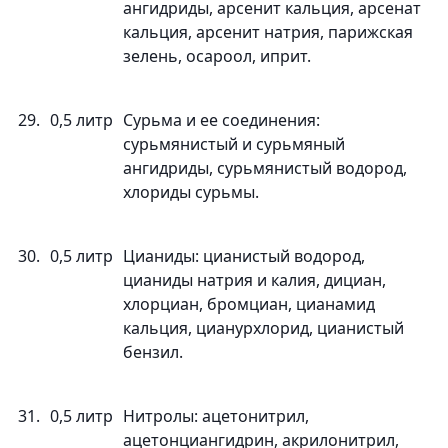
ангидриды, арсенит кальция, арсенат
кальция, арсенит натрия, парижская
зелень, осароол, иприт.
29.
0,5 литр
Сурьма и ее соединения:
сурьмянистый и сурьмяный
ангидриды, сурьмянистый водород,
хлориды сурьмы.
30.
0,5 литр
Цианиды: цианистый водород,
цианиды натрия и калия, дициан,
хлорциан, бромциан, цианамид
кальция, цианурхлорид, цианистый
бензил.
31.
0,5 литр
Нитролы: ацетонитрил,
ацетонциангидрин, акрилонитрил,