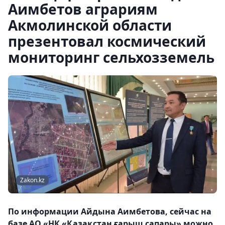
Аимбетов аграриям
Акмолинской области
презентовал космический
мониторинг сельхозземель
Zakon.kz
По информации Айдына Аимбетова, сейчас на
базе АО «НК «Қазақстан ғарыш сапары» можно