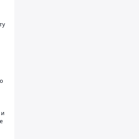
ту
о
 и
е