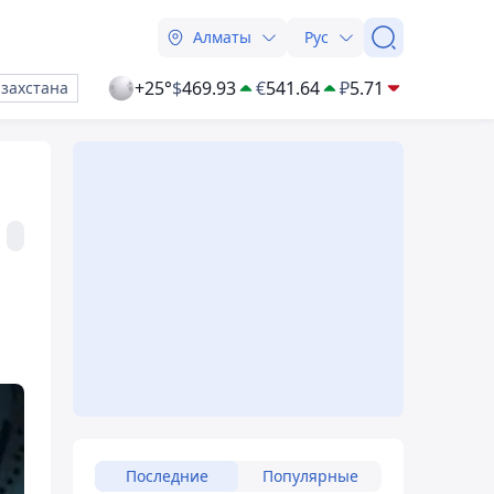
Алматы
Рус
+25°
$
469.93
€
541.64
₽
5.71
азахстана
Последние
Популярные