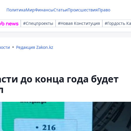
Политика
Мир
Финансы
Статьи
Происшествия
Право
#Спецпроекты
#Новая Конституция
#Гордость К
вости
Редакция Zakon.kz
сти до конца года будет
л