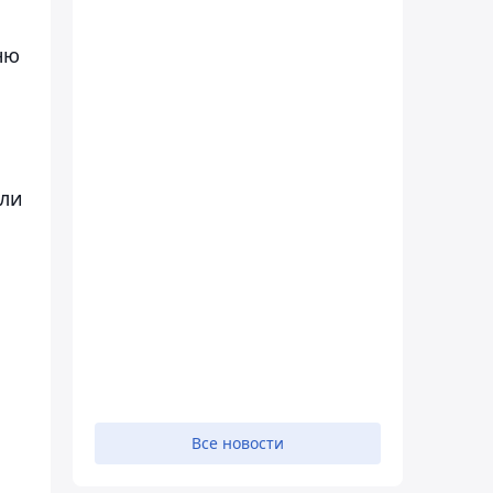
ню
яли
Все новости