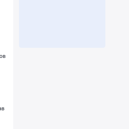
ов
ав