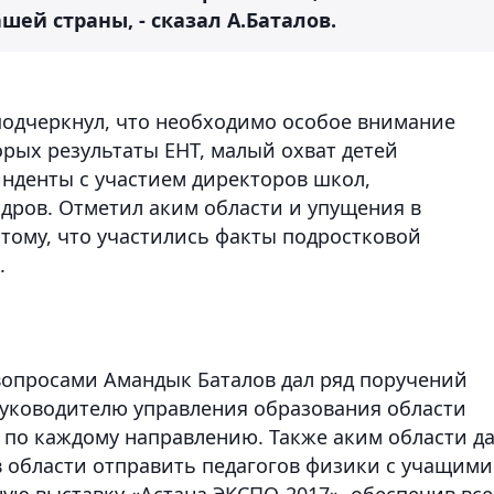
ей страны, - сказал А.Баталов.
подчеркнул, что необходимо особое внимание
орых результаты ЕНТ, малый охват детей
нденты с участием директоров школ,
адров. Отметил аким области и упущения в
 тому, что участились факты подростковой
.
вопросами Амандык Баталов дал ряд поручений
руководителю управления образования области
 по каждому направлению. Также аким области д
 области отправить педагогов физики с учащими
ю выставку «Астана ЭКСПО-2017», обеспечив все