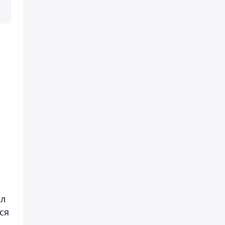
ал
ся