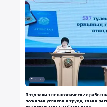
Zakon.kz
Поздравив педагогических работни
пожелав успехов в труде, глава ре
предстоящего учебного года.