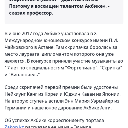
Поэтому я восхищен талантом Акбике», -
сказал профессор.
В июне 2017 года Акбике участвовала в Х
Международном юношеском конкурсе имени П.И.
Чайковского в Астане. Там скрипачка боролась за
место лауреата, дипломантом которого она уже
является. В конкурсе приняли участие музыканты до
17 лет по специальностям "Фортепиано", "Скрипка"
и "Виолончель"
Среди скрипачей первой премии были удостоены
Нейкиунг Канг из Кореи и Юджин Каваи из Японии.
На вторую ступень встали Энн Мария Уэрмайер из
Германии и наше юное дарование Акбике Алги.
Об успехах Акбике корреспонденту портала
Zakon
.
kz
рассказала ее мама – Элмира