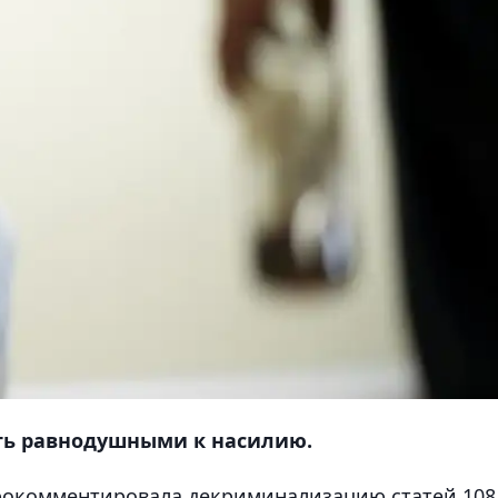
ть равнодушными к насилию.
рокомментировала декриминализацию статей 108