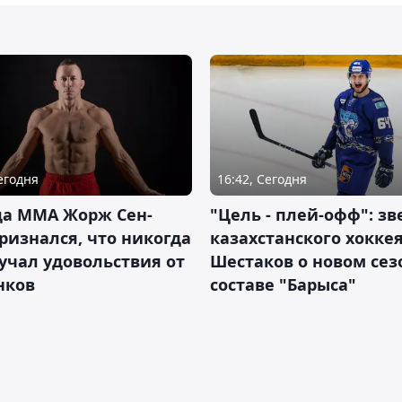
Сегодня
16:42, Сегодня
да ММА Жорж Сен-
"Цель - плей-офф": зв
ризнался, что никогда
казахстанского хокке
учал удовольствия от
Шестаков о новом сез
нков
составе "Барыса"