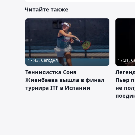
Читайте также
17:43, Сегодня
17:21, 
Теннисистка Соня
Леген
Жиенбаева вышла в финал
Пьер п
турнира ITF в Испании
не пол
поеди