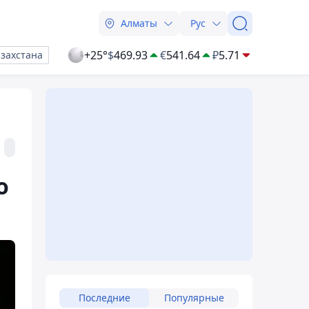
Алматы
Рус
+25°
$
469.93
€
541.64
₽
5.71
азахстана
о
Последние
Популярные