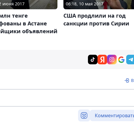
12 июня 2017
06:18, 10 мая 2017
 млн тенге
США продлили на год
фованы в Астане
санкции против Сирии
ейщики объявлений
В
Комментироват