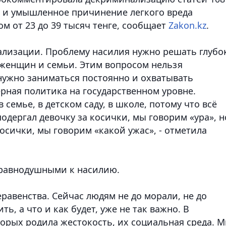
ои и умышленное причинение легкого вреда
м от 23 до 39 тысяч тенге
, сообщает
Zakon.kz
.
ализации. Проблему насилия нужно решать глубо
 женщин и семьи. Этим вопросом нельзя
 нужно заниматься постоянно и охватывать
ерная политика на государственном уровне.
семье, в детском саду, в школе, потому что всё
подергал девочку за косички, мы говорим «ура», н
косички, мы говорим «какой ужас», - отметила
равнодушными к насилию.
еравенства. Сейчас людям не до морали, не до
ь, а что и как будет, уже не так важно. В
торых родила жестокость, их социальная среда. 