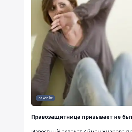
Zakon.kz
Правозащитница призывает не бы
Известный адвокат Айман Умарова п