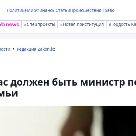
Политика
Мир
Финансы
Статьи
Происшествия
Право
#Спецпроекты
#Новая Конституция
#Гордость К
вости
Редакция Zakon.kz
ас должен быть министр п
мьи