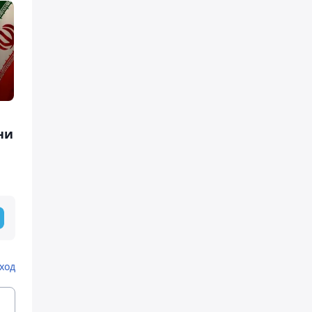
ни
ход