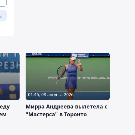
ь
01:46, 08 августа 2026
еду
Мирра Андреева вылетела с
ем
"Мастерса" в Торонто