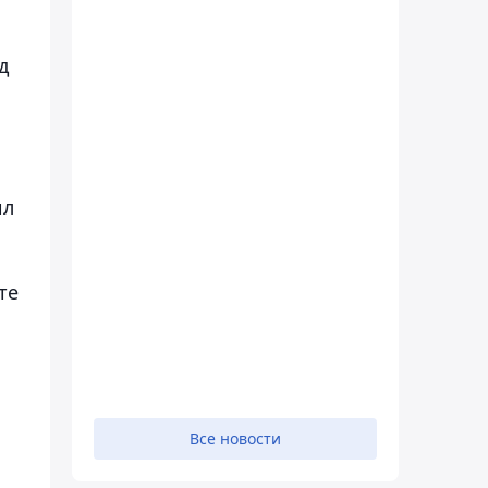
д
ил
те
Все новости