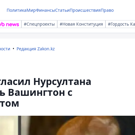
Политика
Мир
Финансы
Статьи
Происшествия
Право
#Спецпроекты
#Новая Конституция
#Гордость К
вости
Редакция Zakon.kz
ласил Нурсултана
ь Вашингтон с
том