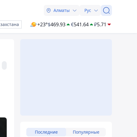
Алматы
Рус
+23°
$
469.93
€
541.64
₽
5.71
азахстана
Последние
Популярные