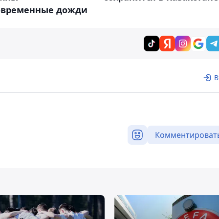
овременные дожди
В
Комментироват