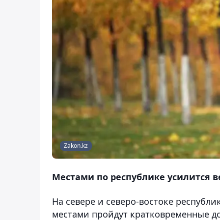
Zakon.kz
Местами по республике усилится в
На севере и северо-востоке республ
местами пройдут кратковременные до