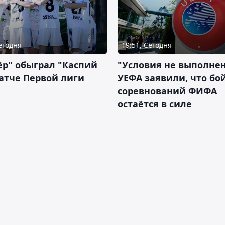
Сегодня
19:51, Сегодня
р" обыграл "Каспий
"Условия не выполнен
атче Первой лиги
УЕФА заявили, что бо
соревнований ФИФА
остаётся в силе