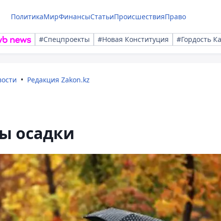
Политика
Мир
Финансы
Статьи
Происшествия
Право
#Спецпроекты
#Новая Конституция
#Гордость К
вости
Редакция Zakon.kz
ы осадки