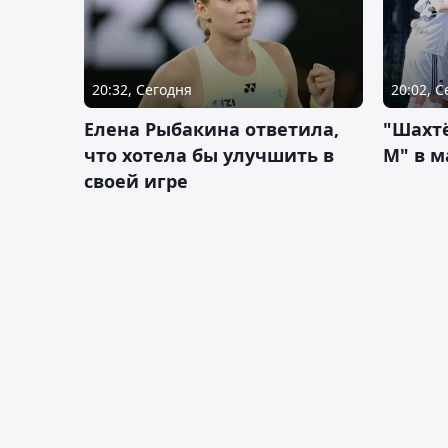
20:32, Сегодня
20:02, 
Елена Рыбакина ответила,
"Шахтё
что хотела бы улучшить в
М" в м
своей игре