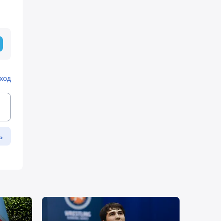
ход
ь