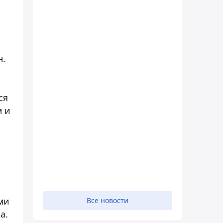
н.
ся
м и
я
ми
Все новости
а.