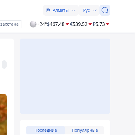
Алматы
Рус
+24°
$
467.48
€
539.52
₽
5.73
азахстана
Последние
Популярные