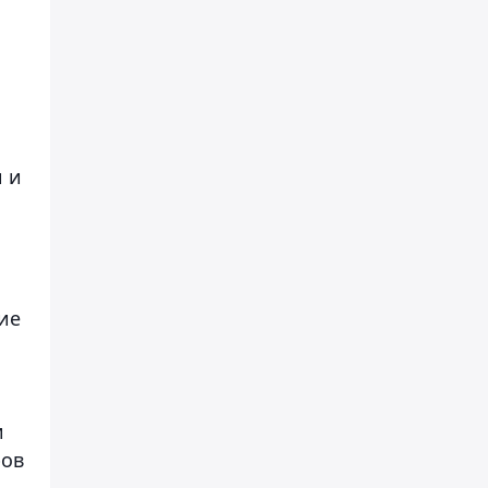
и и
ие
и
ров