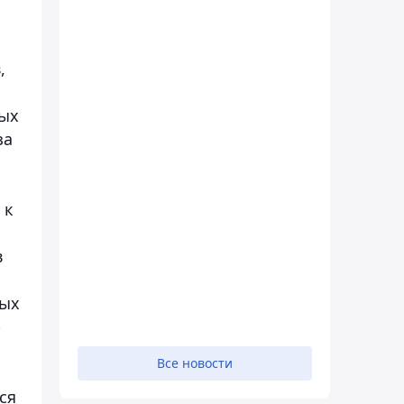
,
ных
за
 к
в
ных
-
Все новости
ся