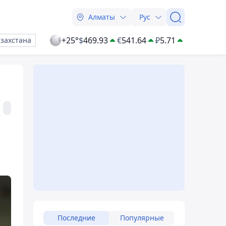
Алматы
Рус
+25°
$
469.93
€
541.64
₽
5.71
азахстана
Последние
Популярные