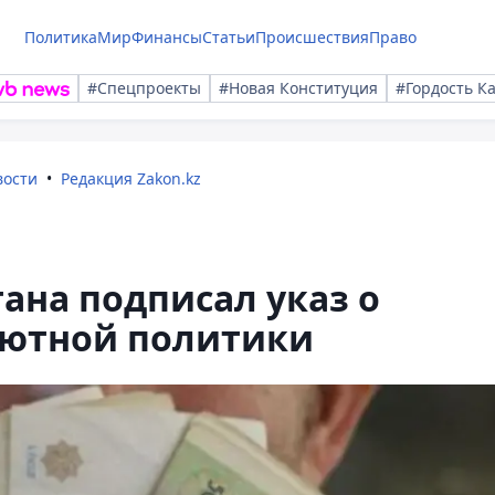
Политика
Мир
Финансы
Статьи
Происшествия
Право
#Спецпроекты
#Новая Конституция
#Гордость К
вости
Редакция Zakon.kz
ана подписал указ о
лютной политики