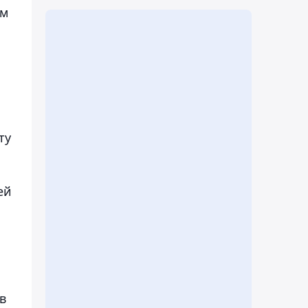
ом
ту
ей
в