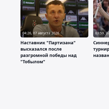
04:26, 07 августа 2026
03:59, 0
Наставник "Партизана"
Синне
высказался после
турнир
разгромной победы над
назва
"Тобылом"