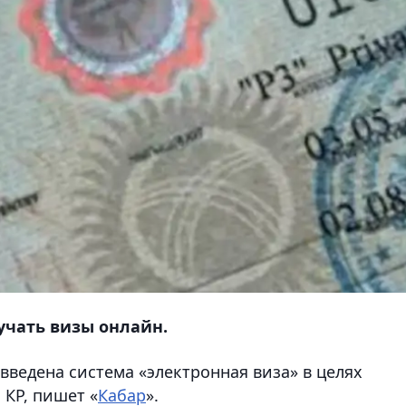
учать визы онлайн.
 введена система «электронная виза» в целях
 КР,
пишет «
Кабар
».