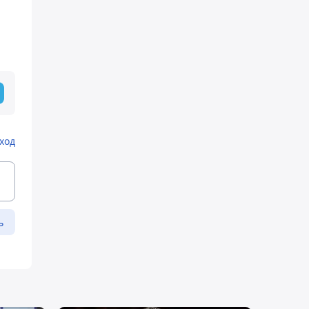
ход
ь