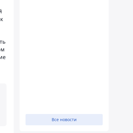
й
рк
ть
ом
ие
Все новости