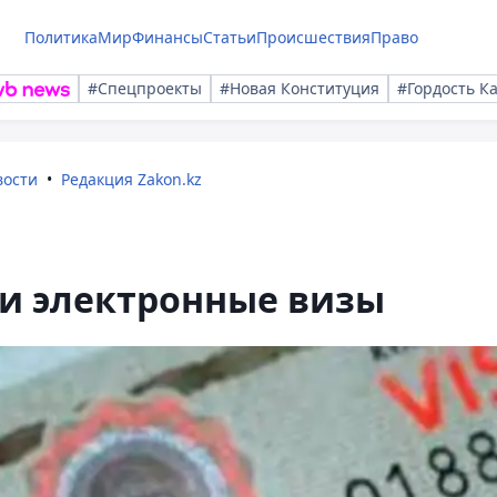
Политика
Мир
Финансы
Статьи
Происшествия
Право
#Спецпроекты
#Новая Конституция
#Гордость К
вости
Редакция Zakon.kz
ли электронные визы