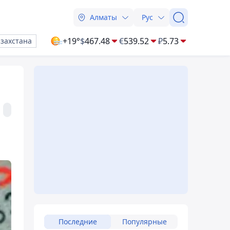
Алматы
Рус
+19°
$
467.48
€
539.52
₽
5.73
азахстана
Последние
Популярные