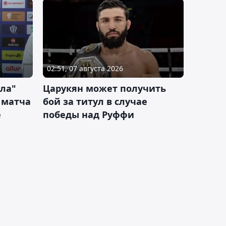
02:51, 07 августа 2026
ла"
Царукян может получить
 матча
бой за титул в случае
е
победы над Руффи