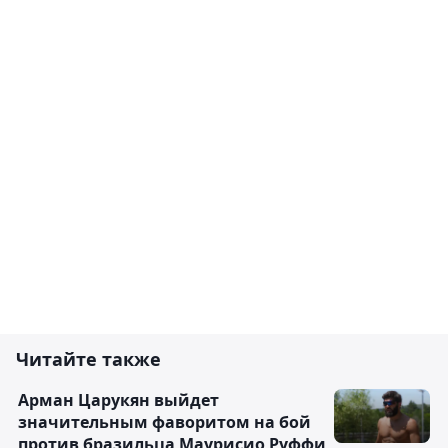
Читайте также
Арман Царукян выйдет
значительным фаворитом на бой
против бразильца Маурисио Руффи