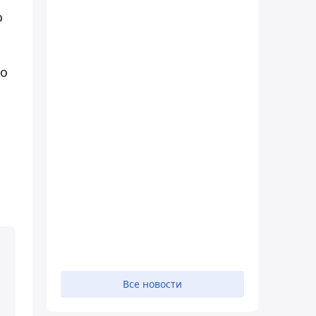
о
го
е
Все новости