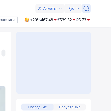
Алматы
Рус
+20°
$
467.48
€
539.52
₽
5.73
азахстана
Последние
Популярные