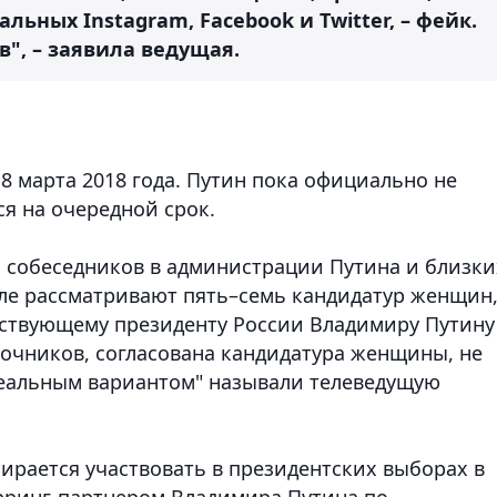
ьных Instagram, Facebook и Twitter, – фейк.
в", – заявила ведущая.
8 марта 2018 года. Путин пока официально не
я на очередной срок.
а собеседников в администрации Путина и близки
мле рассматривают пять–семь кандидатур женщин
йствующему президенту России Владимиру Путину
сточников, согласована кандидатура женщины, не
деальным вариантом" называли телеведущую
бирается участвовать в президентских выборах в
арринг-партнером Владимира Путина по