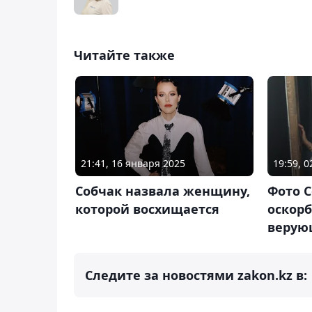
Читайте также
21:41, 16 января 2025
19:59, 
Собчак назвала женщину,
Фото С
которой восхищается
оскорб
верую
Следите за новостями zakon.kz в: