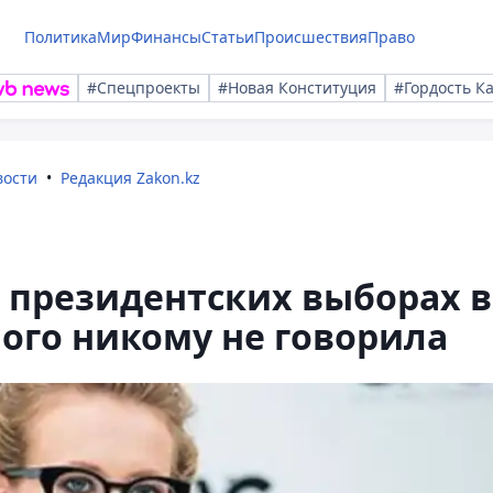
Политика
Мир
Финансы
Статьи
Происшествия
Право
#Спецпроекты
#Новая Конституция
#Гордость К
вости
Редакция Zakon.kz
в президентских выборах в
ного никому не говорила