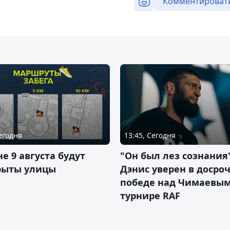
Комментироват
Сегодня
13:45, Сегодня
не 9 августа будут
"Он был лез сознания"
рыты улицы
Дэнис уверен в досро
победе над Чимаевым
турнире RAF