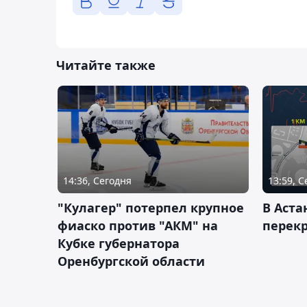
Читайте также
14:36, Сегодня
13:59, 
"Кулагер" потерпел крупное
В Аста
фиаско против "АКМ" на
перек
Кубке губернатора
Оренбургской области