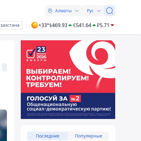
Алматы
Рус
+33°
$
469.93
€
541.64
₽
5.71
азахстана
Последние
Популярные