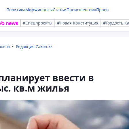
Политика
Мир
Финансы
Статьи
Происшествия
Право
#Спецпроекты
#Новая Конституция
#Гордость К
вости
Редакция Zakon.kz
планирует ввести в
ыс. кв.м жилья