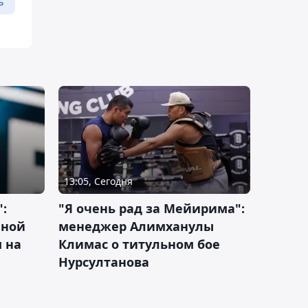
ь
13:05, Сегодня
:
"Я очень рад за Мейирима":
чной
менеджер Алимханулы
 на
Климас о титульном бое
Нурсултанова