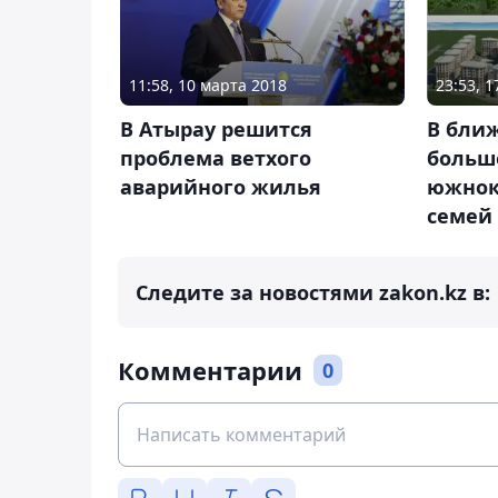
11:58, 10 марта 2018
23:53, 
В Атырау решится
В бли
проблема ветхого
больше
аварийного жилья
южнок
семей
Следите за новостями zakon.kz в:
Комментарии
0