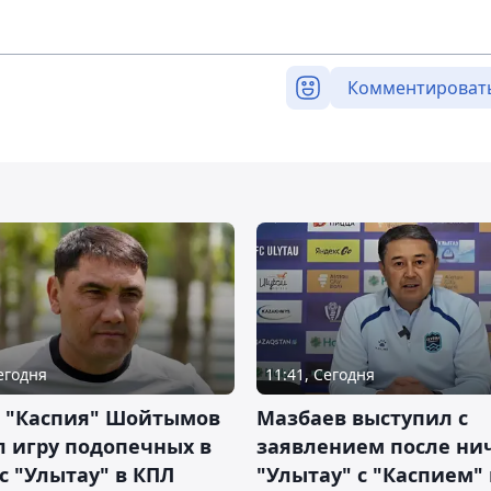
Комментироват
Сегодня
11:41, Сегодня
р "Каспия" Шойтымов
Мазбаев выступил с
 игру подопечных в
заявлением после ни
с "Улытау" в КПЛ
"Улытау" с "Каспием"