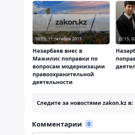
10:03, 11 октября 2017
22:15, 
Назарбаев внес в
Назар
Мажилис поправки по
попра
вопросам модернизации
деяте
правоохранительной
деятельности
Следите за новостями zakon.kz в:
Комментарии
0