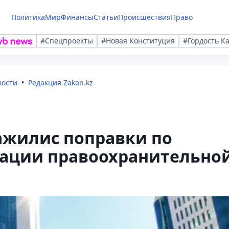
Политика
Мир
Финансы
Статьи
Происшествия
Право
#Спецпроекты
#Новая Конституция
#Гордость К
вости
Редакция Zakon.kz
ажилис поправки по
ации правоохранительно