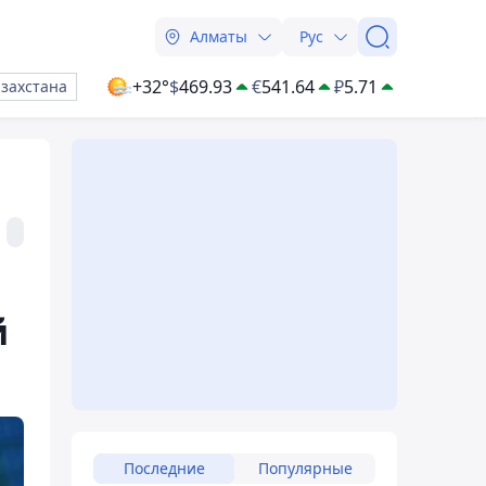
Алматы
Рус
+32°
$
469.93
€
541.64
₽
5.71
азахстана
й
Последние
Популярные