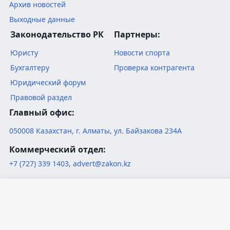
Архив новостей
Выходные данные
Законодательство РК
Партнеры:
Юристу
Новости спорта
Бухгалтеру
Проверка контрагента
Юридический форум
Правовой раздел
Главный офис:
050008
Казахстан
,
г. Алматы
,
ул. Байзакова 234А
Коммерческий отдел:
+7 (727) 339 1403
,
advert@zakon.kz
Редакция:
+7 (727) 339 1401
,
1402
press@zakon.kz
Русский язык
Қазақ тілі