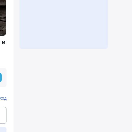
 и
ход