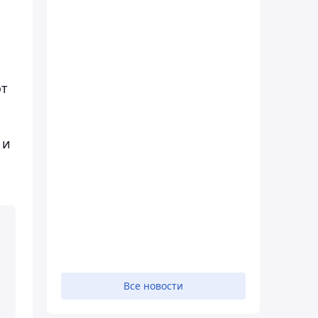
от
 и
Все новости