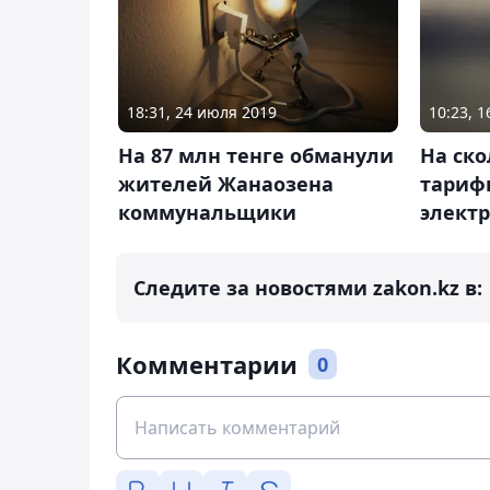
18:31, 24 июля 2019
10:23, 
На 87 млн тенге обманули
На ск
жителей Жанаозена
тариф
коммунальщики
элект
Следите за новостями zakon.kz в:
Комментарии
0