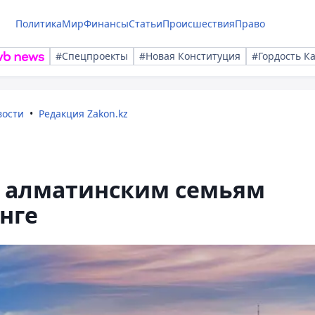
Политика
Мир
Финансы
Статьи
Происшествия
Право
#Спецпроекты
#Новая Конституция
#Гордость К
вости
Редакция Zakon.kz
 алматинским семьям
нге