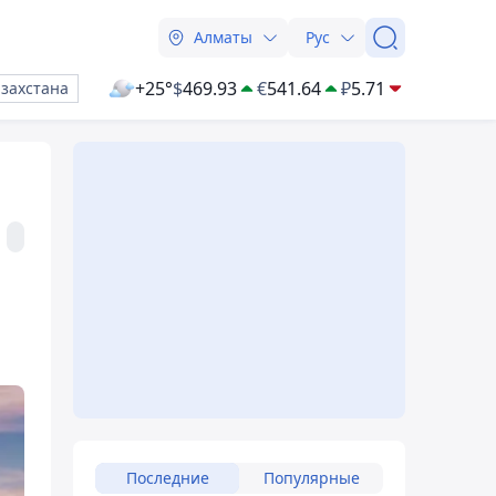
Алматы
Рус
+25°
$
469.93
€
541.64
₽
5.71
азахстана
Последние
Популярные