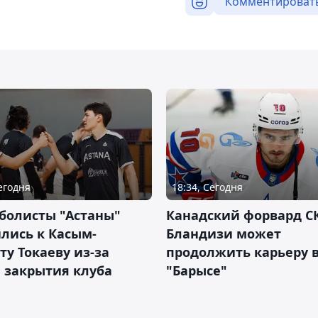
Комментироват
Сегодня
18:34, Сегодня
болисты "Астаны"
Канадский форвард С
лись к Касым-
Бландизи может
у Токаеву из-за
продолжить карьеру 
 закрытия клуба
"Барысе"