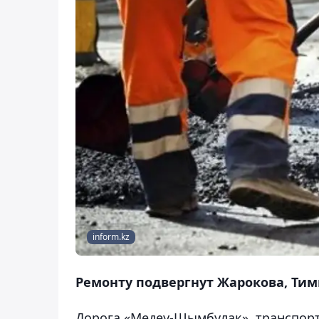
inform.kz
Ремонту подвергнут Жарокова, Тим
Дорога «Медеу-Шымбулак», транспорт