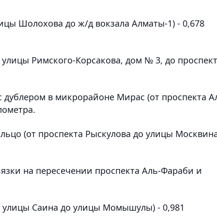
ицы Шолохова до ж/д вокзала Алматы-1) - 0,678
 улицы Римского-Корсакова, дом № 3, до проспек
с дублером в микрорайоне Мирас (от проспекта А
лометра.
льцо (от проспекта Рыскулова до улицы Москвина)
вязки на пересечении проспекта Аль-Фараби и
т улицы Саина до улицы Момышулы) - 0,981