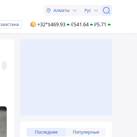
Алматы
Рус
+32°
$
469.93
€
541.64
₽
5.71
азахстана
Последние
Популярные