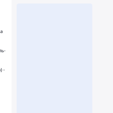
та
ль-
 -