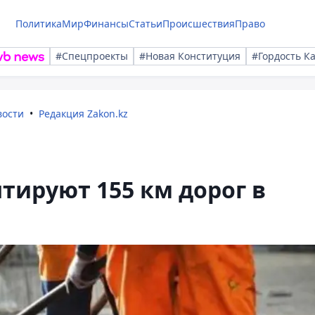
Политика
Мир
Финансы
Статьи
Происшествия
Право
#Спецпроекты
#Новая Конституция
#Гордость К
вости
Редакция Zakon.kz
тируют 155 км дорог в