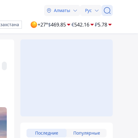
Алматы
Рус
+27°
$
469.85
€
542.16
₽
5.78
азахстана
Последние
Популярные