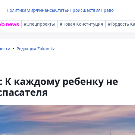
Политика
Мир
Финансы
Статьи
Происшествия
Право
#Спецпроекты
#Новая Конституция
#Гордость К
вости
Редакция Zakon.kz
: К каждому ребенку не
спасателя