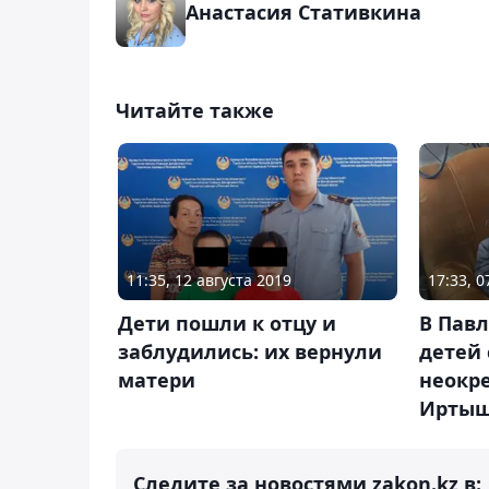
Анастасия Стативкина
Читайте также
11:35, 12 августа 2019
17:33, 
Дети пошли к отцу и
В Пав
заблудились: их вернули
детей 
матери
неокр
Ирты
Следите за новостями zakon.kz в: