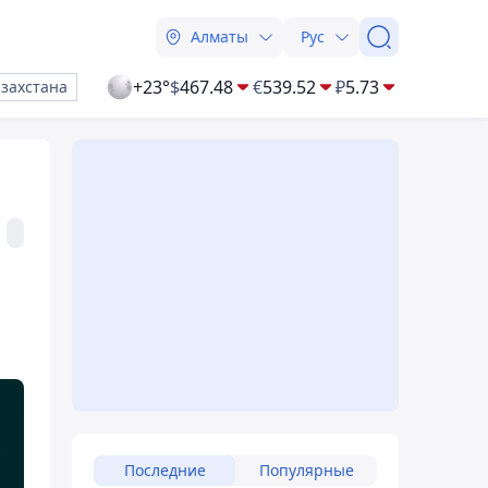
Алматы
Рус
+23°
$
467.48
€
539.52
₽
5.73
азахстана
Последние
Популярные