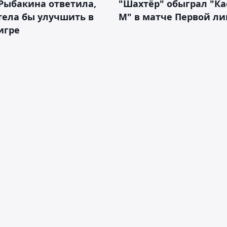
Рыбакина ответила,
"Шахтёр" обыграл "К
тела бы улучшить в
М" в матче Первой ли
игре