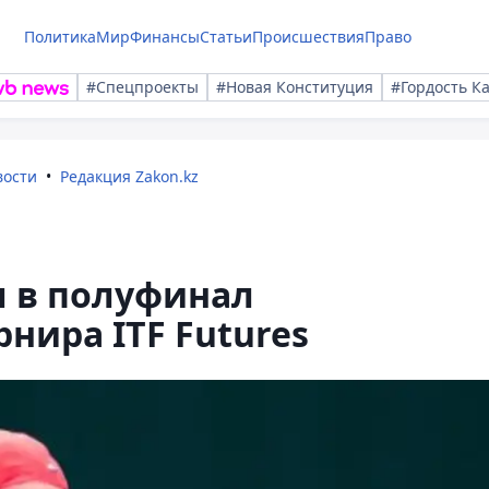
Политика
Мир
Финансы
Статьи
Происшествия
Право
#Спецпроекты
#Новая Конституция
#Гордость К
вости
Редакция Zakon.kz
л в полуфинал
нира ITF Futures