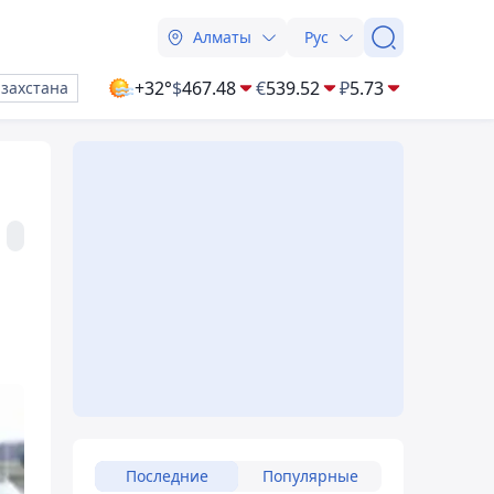
Алматы
Рус
+32°
$
467.48
€
539.52
₽
5.73
азахстана
Последние
Популярные