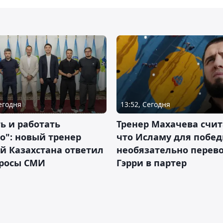
Сегодня
13:52, Сегодня
ь и работать
Тренер Махачева счит
о": новый тренер
что Исламу для побе
й Казахстана ответил
необязательно перев
просы СМИ
Гэрри в партер