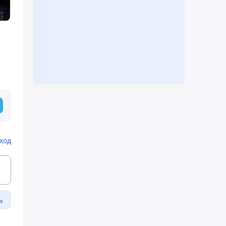
ход
ь