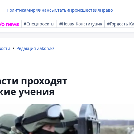
Политика
Мир
Финансы
Статьи
Происшествия
Право
#Спецпроекты
#Новая Конституция
#Гордость К
вости
Редакция Zakon.kz
сти проходят
кие учения