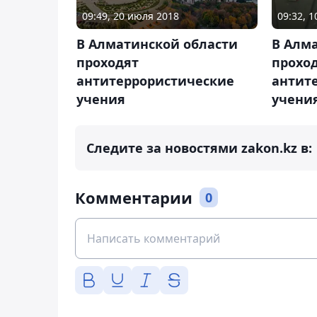
09:49, 20 июля 2018
09:32, 
В Алматинской области
В Алм
проходят
прохо
антитеррористические
антит
учения
учени
Следите за новостями zakon.kz в:
Комментарии
0