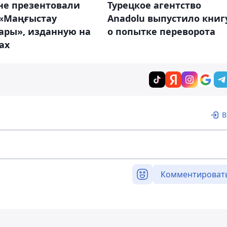
Турецкое агентство
не презентовали
Anadolu выпустило книг
 «Маңғыстау
о попытке переворота
ары», изданную на
ах
В
Комментироват