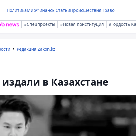
Политика
Мир
Финансы
Статьи
Происшествия
Право
#Спецпроекты
#Новая Конституция
#Гордость К
вости
Редакция Zakon.kz
 издали в Казахстане