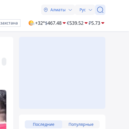
Алматы
Рус
+32°
$
467.48
€
539.52
₽
5.73
азахстана
Последние
Популярные