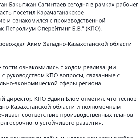
ан Бакытжан Сагинтаев сегодня в рамках рабоче
ласть посетил Карачаганакское
ие и ознакомился с производственной
 Петролиум Оперейтинг Б.В." (КПО).
провождал Аким Западно-Казахстанской области
 гости ознакомились с ходом реализации
 с руководством КПО вопросы, связанные с
ально-экономической сферы региона.
ый директор КПО Эдвин Блом отметил, что тесное
дно-Казахстанской области и полномочным
ечивает соответствие производственных планов
олгосрочного устойчивого развития.
ие показатели добычи, уделяя при этом особое