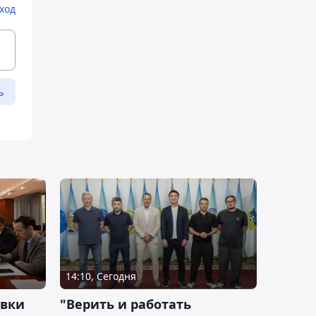
ход
ь
14:10, Сегодня
овки
"Верить и работать