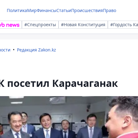
Политика
Мир
Финансы
Статьи
Происшествия
Право
#Спецпроекты
#Новая Конституция
#Гордость К
вости
Редакция Zakon.kz
К посетил Карачаганак