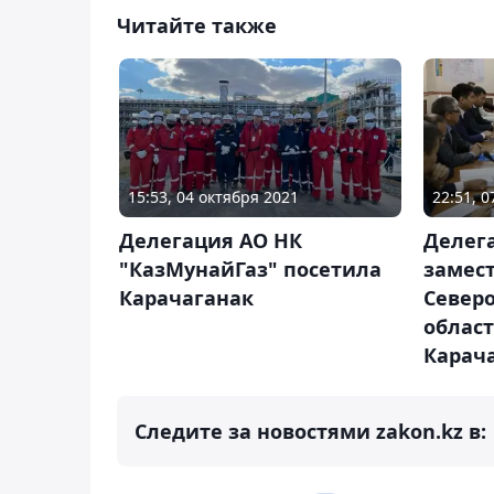
Читайте также
15:53, 04 октября 2021
22:51, 
Делегация АО НК
Делега
"КазМунайГаз" посетила
замес
Карачаганак
Северо
облас
Карач
Следите за новостями zakon.kz в: