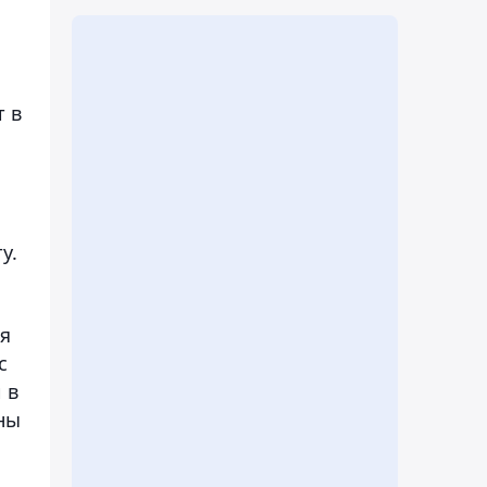
т в
у.
я
с
 в
ны