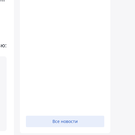
ью:
м
Все новости