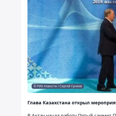
© РИА Новости / Сергей Гунеев
Глава Казахстана открыл мероприя
В Актау начал работу Пятый саммит 