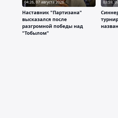
04:26, 07 августа 2026
03:59, 0
Наставник "Партизана"
Синне
высказался после
турнир
разгромной победы над
назва
"Тобылом"