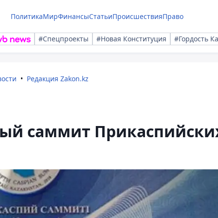
Политика
Мир
Финансы
Статьи
Происшествия
Право
#Спецпроекты
#Новая Конституция
#Гордость К
вости
Редакция Zakon.kz
ятый саммит Прикаспийски