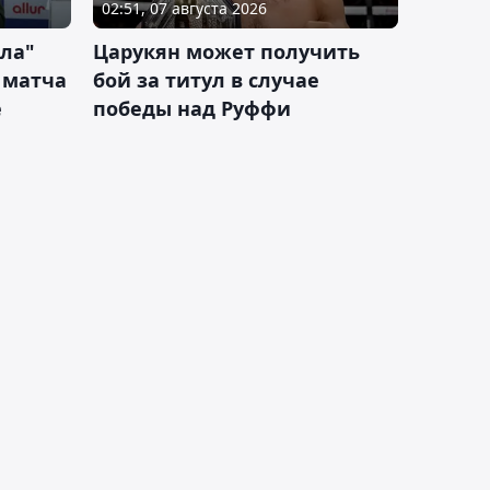
02:51, 07 августа 2026
ла"
Царукян может получить
 матча
бой за титул в случае
е
победы над Руффи