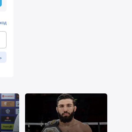
ход
ь