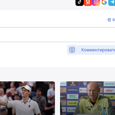
В
Комментироват