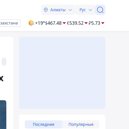
Алматы
Рус
+19°
$
467.48
€
539.52
₽
5.73
азахстана
х
Последние
Популярные