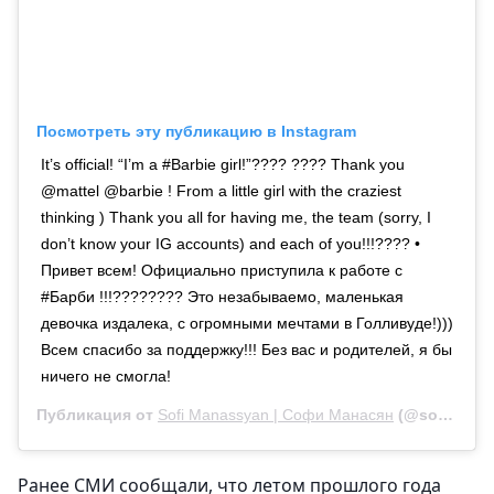
Посмотреть эту публикацию в Instagram
It’s official! “I’m a #Barbie girl!”???? ???? Thank you
@mattel @barbie ! From a little girl with the craziest
thinking ) Thank you all for having me, the team (sorry, I
don’t know your IG accounts) and each of you!!!???? •
Привет всем! Официально приступила к работе с
#Барби !!!???????? Это незабываемо, маленькая
девочка издалека, с огромными мечтами в Голливуде!)))
Всем спасибо за поддержку!!! Без вас и родителей, я бы
ничего не смогла!
Публикация от
Sofi Manassyan | Софи Манасян
(@sofimanassyan)
Ранее СМИ сообщали, что летом прошлого года