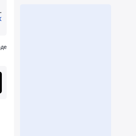
.
К
оде