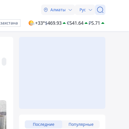
Алматы
Рус
+33°
$
469.93
€
541.64
₽
5.71
азахстана
Последние
Популярные