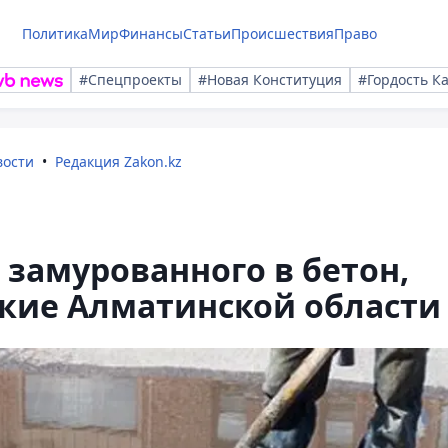
Политика
Мир
Финансы
Статьи
Происшествия
Право
#Спецпроекты
#Новая Конституция
#Гордость К
вости
Редакция Zakon.kz
замурованного в бетон,
кие Алматинской области