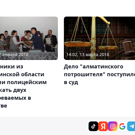
17 января 2016
14:02, 13 марта 2018
ники из
Дело "алматинского
инской области
потрошителя" поступил
ли полицейским
в суд
жать двух
реваемых в
тве