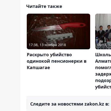
Читайте также
17:38, 13 ноября 2018
06:17, 
Раскрыто убийство
Школь
одинокой пенсионерки в
Алмат
Капшагае
помог
задер
подоз
убийс
Следите за новостями zakon.kz в: