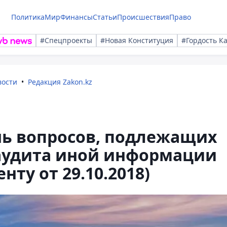
Политика
Мир
Финансы
Статьи
Происшествия
Право
#Спецпроекты
#Новая Конституция
#Гордость К
вости
Редакция Zakon.kz
нь вопросов, подлежащих
 аудита иной информации
нту от 29.10.2018)