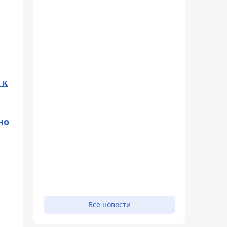
 к
но
Все новости