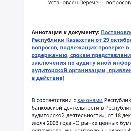
Установлен Перечень вопросов
Аннотация к документу:
Постановл
Республики Казахстан от 29 октябр
вопросов, подлежащих проверке в
содержанию, срокам представлени
заключения по аудиту иной инфор
аудиторской организации, привле
в действие)
В соответствии с
законами
Республики
банковской деятельности в Республик
аудиторской деятельности», от 18 дек
июля 2003 года «О рынке ценных бума
регулировании, контроле и надзоре