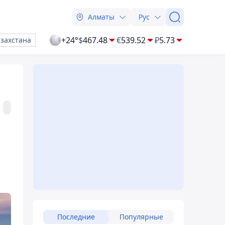
Алматы
Рус
+24°
$
467.48
€
539.52
₽
5.73
азахстана
Последние
Популярные