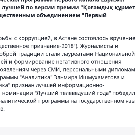
я лучшей по версии премии "Қоғамдық құрмет
бщественным объединением "Первый
ьбы с коррупцией, в Астане состоялось вручени
щественное признание-2018"). Журналисты и
доброй традиции стали лауреатами Национальной
цией и формирование негативного отношения
роявлениям через СМИ, персональными диплома
раммы "Аналитика" Эльмира Ишмухаметова и
тика" признан лучшей информационно-
В номинации "Лучший телеведущий года" победил
алитической программы на государственном яз
в.