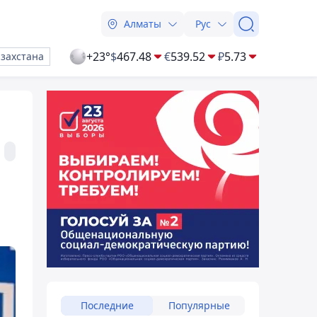
Алматы
Рус
+23°
$
467.48
€
539.52
₽
5.73
азахстана
Последние
Популярные