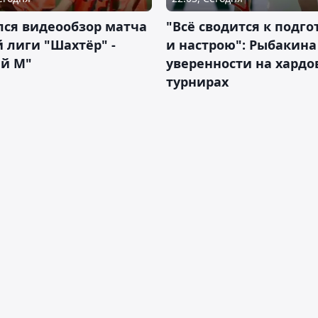
лся видеообзор матча
"Всё сводится к подго
 лиги "Шахтёр" -
и настрою": Рыбакина 
ий М"
уверенности на хардо
турнирах