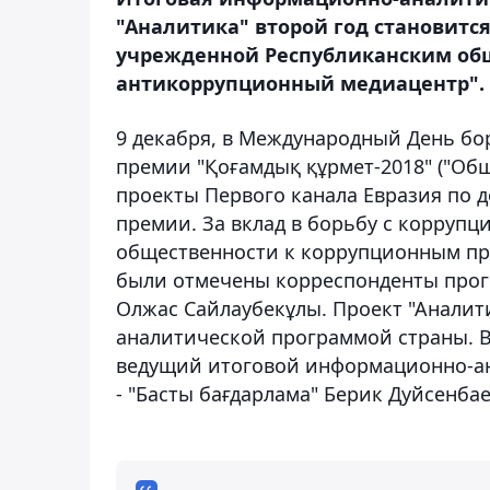
"Аналитика" второй год становитс
учрежденной Республиканским о
антикоррупционный медиацентр".
9 декабря, в Международный День бор
премии "Қоғамдық құрмет-2018" ("Об
проекты Первого канала Евразия по 
премии. За вклад в борьбу с корруп
общественности к коррупционным п
были отмечены корреспонденты прог
Олжас Сайлаубекұлы. Проект "Анали
аналитической программой страны. 
ведущий итоговой информационно-ан
- "Басты бағдарлама" Берик Дуйсенбае