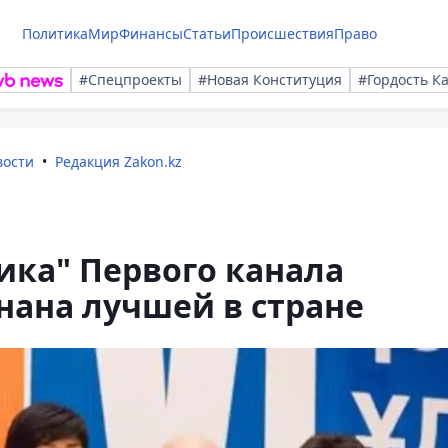
Политика
Мир
Финансы
Статьи
Происшествия
Право
#Спецпроекты
#Новая Конституция
#Гордость К
вости
Редакция Zakon.kz
ика" Первого канала
нана лучшей в стране