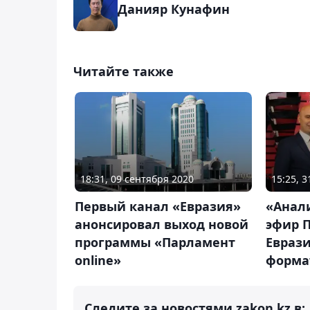
Данияр Кунафин
Читайте также
18:31, 09 сентября 2020
15:25, 3
Первый канал «Евразия»
«Анал
анонсировал выход новой
эфир 
программы «Парламент
Евраз
online»
форма
Следите за новостями zakon.kz в: