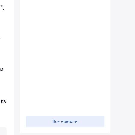
",
е
ми
ыке
Все новости