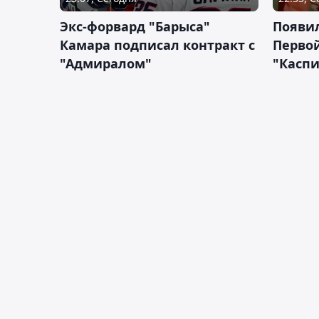
Экс-форвард "Барыса"
Появи
Камара подписал контракт с
Первой
"Адмиралом"
"Касп