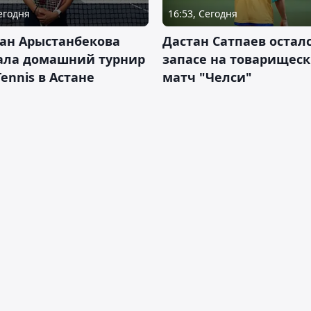
Сегодня
16:53, Сегодня
ан Арыстанбекова
Дастан Сатпаев осталс
ала домашний турнир
запасе на товарищес
Tennis в Астане
матч "Челси"