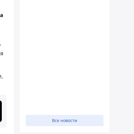
да
у
ия
е,
Все новости