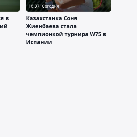
16:37, Сегодня
я в
Казахстанка Соня
кий
Жиенбаева стала
чемпионкой турнира W75 в
Испании