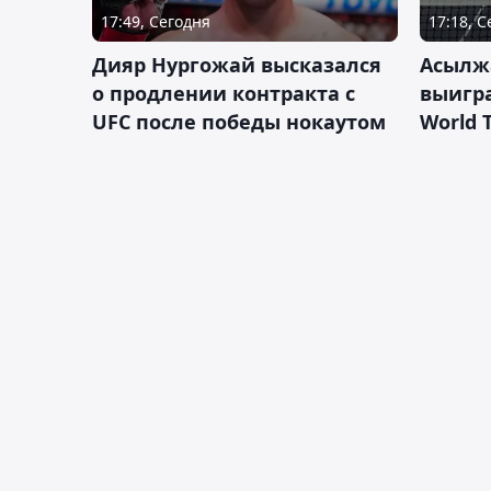
17:49, Сегодня
17:18, 
Дияр Нургожай высказался
Асылж
о продлении контракта с
выигр
UFC после победы нокаутом
World 