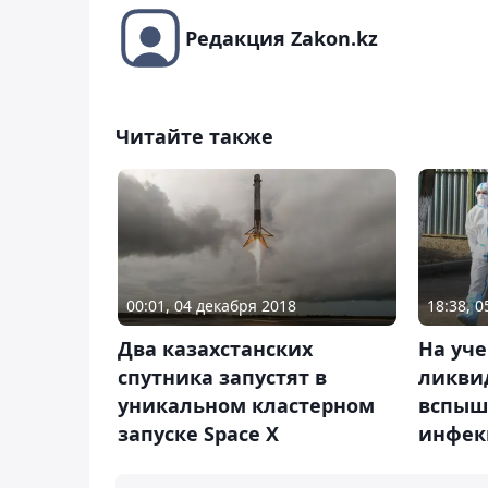
Редакция Zakon.kz
Читайте также
00:01, 04 декабря 2018
18:38, 
Два казахстанских
На уч
спутника запустят в
ликви
уникальном кластерном
вспыш
запуске Space X
инфек