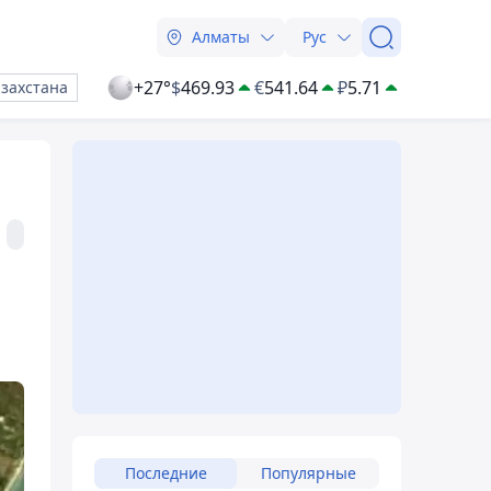
Алматы
Рус
+27°
$
469.93
€
541.64
₽
5.71
азахстана
Последние
Популярные