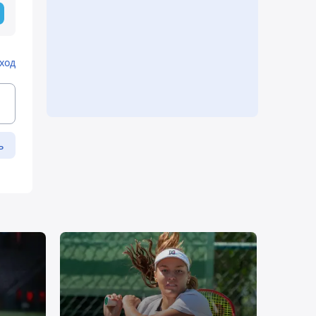
ход
ь