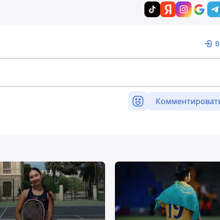
В
Комментироват