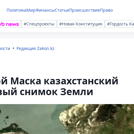
Политика
Мир
Финансы
Статьи
Происшествия
Право
#Спецпроекты
#Новая Конституция
#Гордость К
вости
Редакция Zakon.kz
й Маска казахстанский
рвый снимок Земли