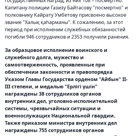
государственных наград, из них 108 – посмертно.
Капитану полиции Газизу Байтасову "посмертно" и
полковнику Кайрату Умбетову присвоено высокое
звание "Халық қаһарманы". К сожалению, за этот
период при исполнении служебных обязанностей
погибли 946 сотрудников и 2353 получили ранения.
За образцовое исполнение воинского и
служебного долга, мужество и
самоотверженность, проявленные при
обеспечении законности и правопорядка
Указом Главы Государства орденом "Айбын" ІІ-
ІІІ степени, и медалью "Ерлігі үшін"
награждены 38 сотрудников органов
внутренних дел, уголовно-исполнительной
системы, чрезвычайных ситуации и
военнослужащих Национальной гвардии.
Также приказом министра внутренних дел
награждены 755 сотрудников органов