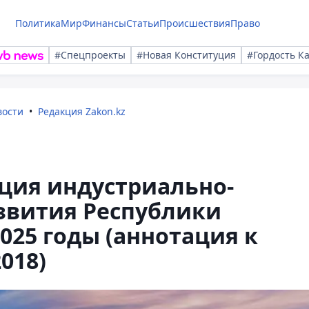
Политика
Мир
Финансы
Статьи
Происшествия
Право
#Спецпроекты
#Новая Конституция
#Гордость К
вости
Редакция Zakon.kz
ция индустриально-
звития Республики
2025 годы (аннотация к
018)