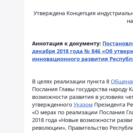
Утверждена Концепция индустриальн
на
Аннотация к документу:
Постановл
декабря 2018 года № 846 «Об утве
инновационного развития Республик
В целях реализации пункта 8
Общенац
Послания Главы государства народу К
возможности развития в условиях ч
утвержденного
Указом
Президента Рес
«О мерах по реализации Послания Гла
2018 года «Новые возможности разв
революции», Правительство Республ