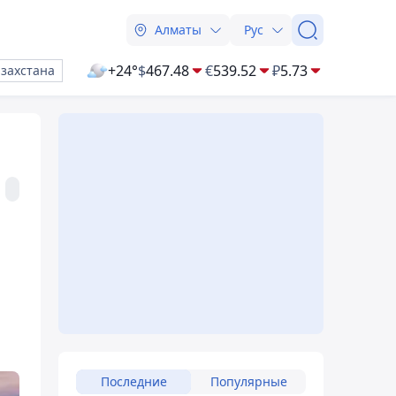
Алматы
Рус
+24°
$
467.48
€
539.52
₽
5.73
азахстана
Последние
Популярные