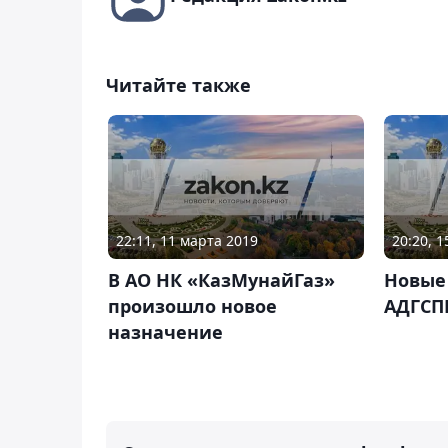
Читайте также
22:11, 11 марта 2019
20:20, 
В АО НК «КазМунайГаз»
Новые
произошло новое
АДГСП
назначение