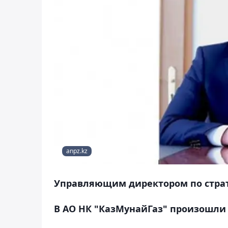
anpz.kz
Управляющим директором по страт
В АО НК "КазМунайГаз" произошли