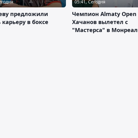
Сегодня
05:41, Сегодня
еву предложили
Чемпион Almaty Open 
 карьеру в боксе
Хачанов вылетел с
"Мастерса" в Монреал