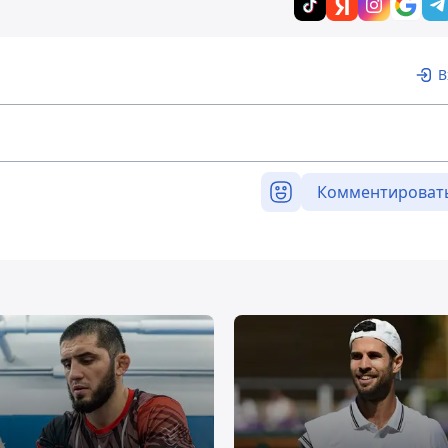
В
Комментироват