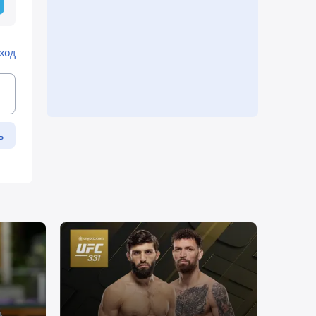
ход
ь