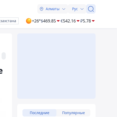
Алматы
Рус
+26°
$
469.85
€
542.16
₽
5.78
азахстана
е
Последние
Популярные