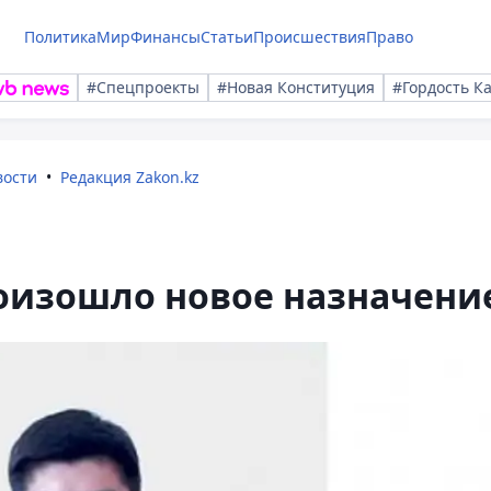
Политика
Мир
Финансы
Статьи
Происшествия
Право
#Спецпроекты
#Новая Конституция
#Гордость К
вости
Редакция Zakon.kz
роизошло новое назначени