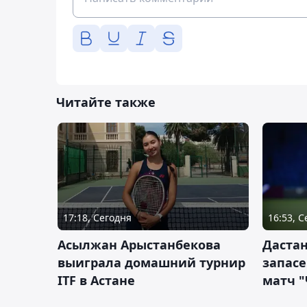
Читайте также
17:18, Сегодня
16:53, 
Асылжан Арыстанбекова
Дастан
выиграла домашний турнир
запас
ITF в Астане
матч "