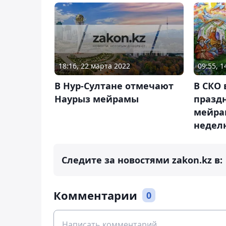
18:16, 22 марта 2022
09:55, 
В Нур-Султане отмечают
В СКО
Наурыз мейрамы
празд
мейра
недел
Следите за новостями zakon.kz в:
Комментарии
0