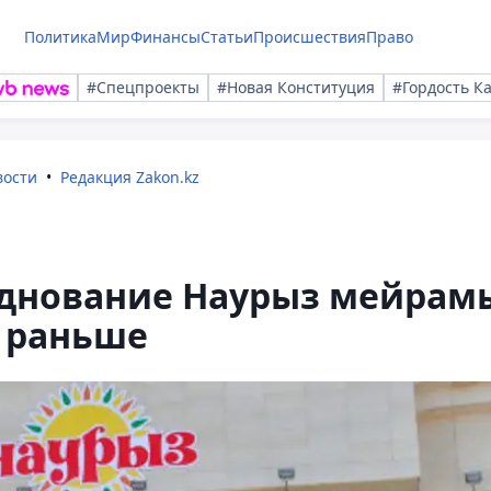
Политика
Мир
Финансы
Статьи
Происшествия
Право
#Спецпроекты
#Новая Конституция
#Гордость К
вости
Редакция Zakon.kz
зднование Наурыз мейрам
ю раньше