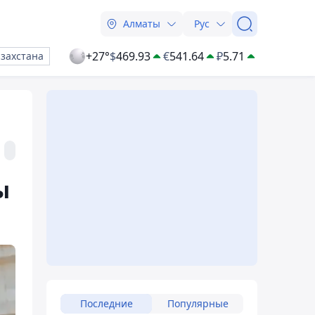
Алматы
Рус
+27°
$
469.93
€
541.64
₽
5.71
азахстана
ы
Последние
Популярные