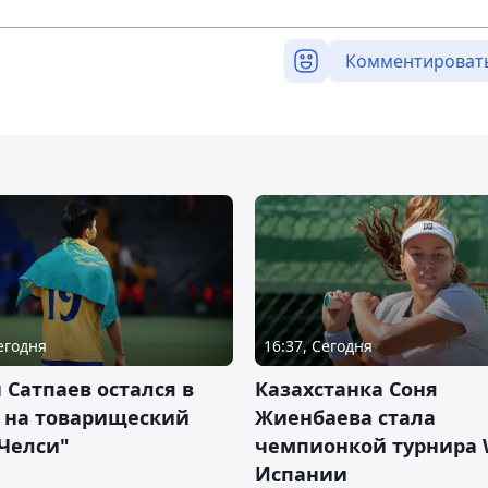
Комментироват
Сегодня
16:37, Сегодня
 Сатпаев остался в
Казахстанка Соня
е на товарищеский
Жиенбаева стала
Челси"
чемпионкой турнира 
Испании