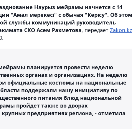
разднование Наурыз мейрамы начнется с 14
ии "Амал мерекесі" с обычая "Көрісу". Об это
ной службы коммуникаций руководитель
акимата СКО Асем Рахметова
, передает
Zakon.kz
О.
 мейрамы планируется провести неделю
твенных органах и организациях. На неделю
вои официальные костюмы на национальные
области поддержали нашу инициативу по
щественного питания блюд национальной
рамы пройдет также во дворах
крупных предприятиях региона, - отметила