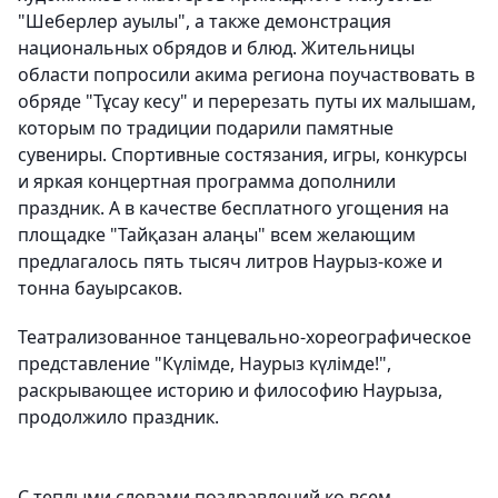
"Шеберлер ауылы", а также демонстрация
национальных обрядов и блюд. Жительницы
области попросили акима региона поучаствовать в
обряде "Тұсау кесу" и перерезать путы их малышам,
которым по традиции подарили памятные
сувениры. Спортивные состязания, игры, конкурсы
и яркая концертная программа дополнили
праздник. А в качестве бесплатного угощения на
площадке "Тайқазан алаңы" всем желающим
предлагалось пять тысяч литров Наурыз-коже и
тонна бауырсаков.
Театрализованное танцевально-хореографическое
представление "Күлімде, Наурыз күлімде!",
раскрывающее историю и философию Наурыза,
продолжило праздник.
С теплыми словами поздравлений ко всем