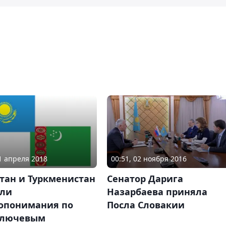
11 апреля 2018
00:51, 02 ноября 2016
тан и Туркменистан
Сенатор Дарига
гли
Назарбаева приняла
опонимания по
Посла Словакии
ключевым