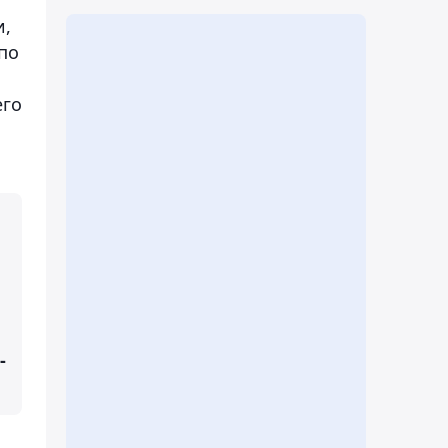
и,
по
его
-