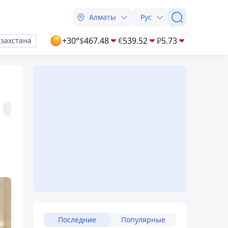
Алматы
Рус
+30°
$
467.48
€
539.52
₽
5.73
азахстана
Последние
Популярные