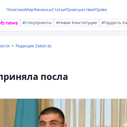
Политика
Мир
Финансы
Статьи
Происшествия
Право
#Спецпроекты
#Новая Конституция
#Гордость К
вости
Редакция Zakon.kz
приняла посла