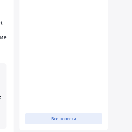
н.
кие
х
Все новости