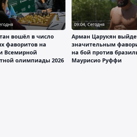
Сегодня
09:04, Сегодня
тан вошёл в число
Арман Царукян выйде
х фаворитов на
значительным фавор
и Всемирной
на бой против бразил
тной олимпиады 2026
Маурисио Руффи