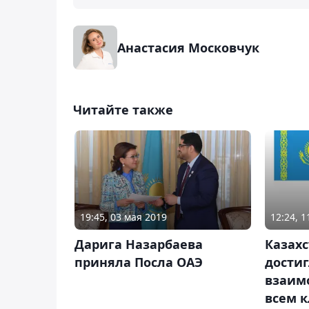
Анастасия Московчук
Читайте также
19:45, 03 мая 2019
12:24, 
Дарига Назарбаева
Казахс
приняла Посла ОАЭ
дости
взаим
всем 