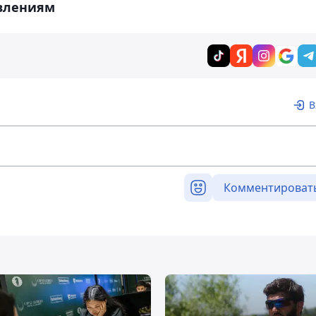
влениям
В
Комментироват