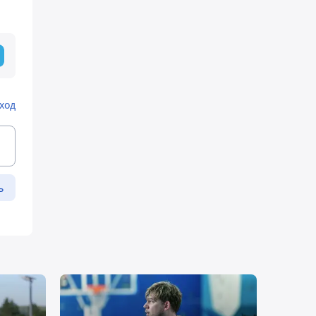
ход
ь