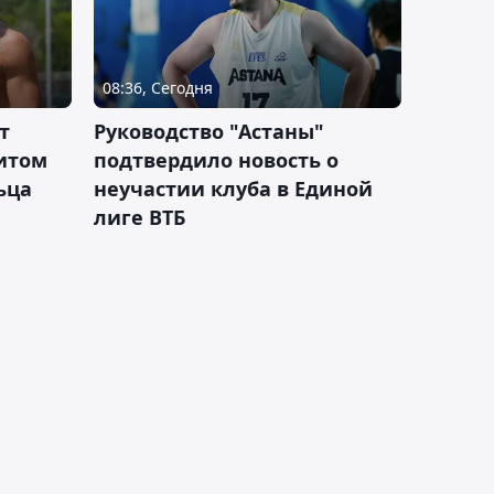
08:36, Сегодня
т
Руководство "Астаны"
итом
подтвердило новость о
ьца
неучастии клуба в Единой
лиге ВТБ