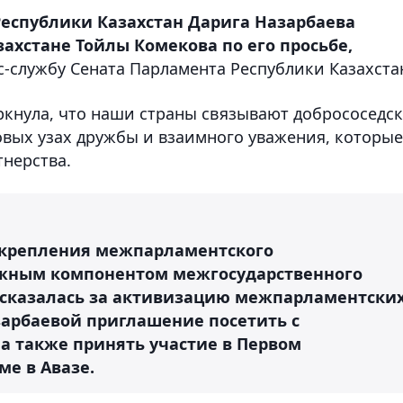
еспублики Казахстан Дарига Назарбаева
ахстане Тойлы Комекова по его просьбе,
с-службу Сената Парламента Республики Казахста
еркнула, что наши страны связывают добрососедс
вых узах дружбы и взаимного уважения, которые
тнерства.
укрепления межпарламентского
ажным компонентом межгосударственного
ысказалась за активизацию межпарламентски
арбаевой приглашение посетить с
 также принять участие в Первом
е в Авазе.