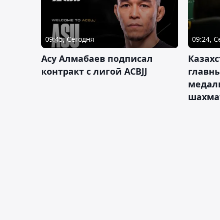
09:45, Сегодня
09:24, 
Асу Алмабаев подписал
Казахс
контракт с лигой ACBJJ
главны
медал
шахма