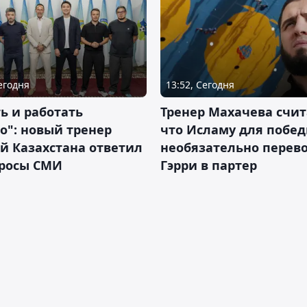
Сегодня
13:52, Сегодня
ь и работать
Тренер Махачева счит
о": новый тренер
что Исламу для побе
й Казахстана ответил
необязательно перев
просы СМИ
Гэрри в партер