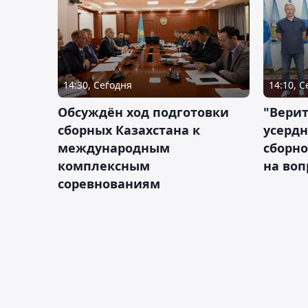
14:30, Сегодня
14:10, 
Обсуждён ход подготовки
"Верит
сборных Казахстана к
усердн
международным
сборно
комплексным
на во
соревнованиям