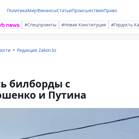
Политика
Мир
Финансы
Статьи
Происшествия
Право
#Спецпроекты
#Новая Конституция
#Гордость К
вости
Редакция Zakon.kz
ь билборды с
шенко и Путина