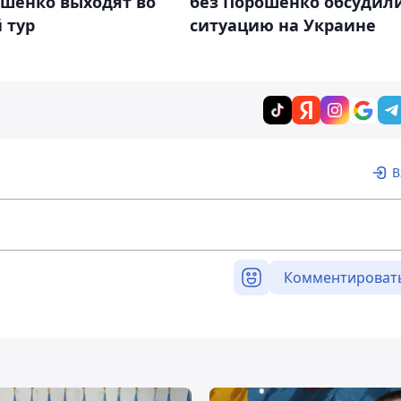
ошенко выходят во
без Порошенко обсудил
 тур
ситуацию на Украине
В
Комментироват