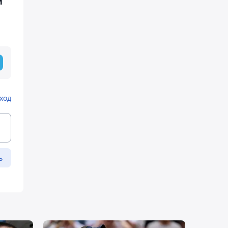
и
ход
ь