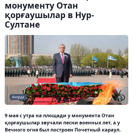
монументу Отан
қорғаушылар в Нур-
Султане
Акорда
9 мая с утра на площади у монумента Отан
қорғаушылар звучали песни военных лет, а у
Вечного огня был построен Почетный караул.