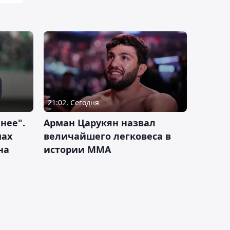
21:02, Сегодня
нее".
Арман Царукян назвал
мах
величайшего легковеса в
на
истории ММА