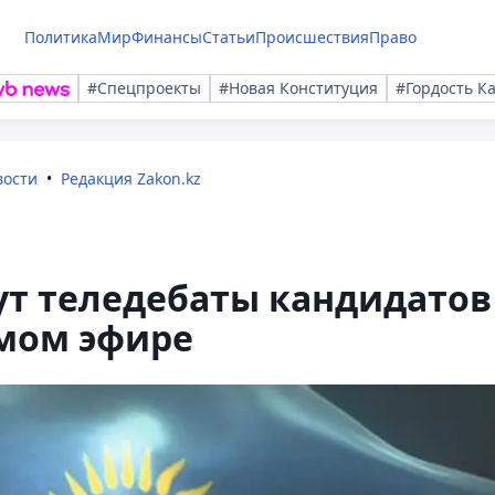
Политика
Мир
Финансы
Статьи
Происшествия
Право
#Спецпроекты
#Новая Конституция
#Гордость К
вости
Редакция Zakon.kz
ут теледебаты кандидатов
ямом эфире