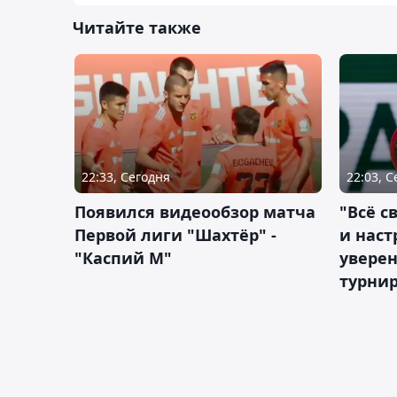
Читайте также
22:33, Сегодня
22:03, 
Появился видеообзор матча
"Всё с
Первой лиги "Шахтёр" -
и наст
"Каспий М"
уверен
турни