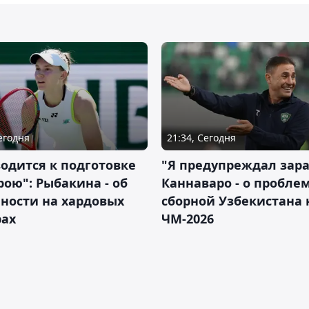
Сегодня
21:34, Сегодня
водится к подготовке
"Я предупреждал зара
рою": Рыбакина - об
Каннаваро - о пробле
ности на хардовых
сборной Узбекистана 
рах
ЧМ-2026