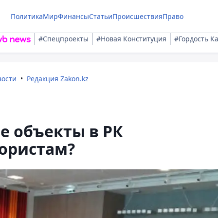
Политика
Мир
Финансы
Статьи
Происшествия
Право
#Спецпроекты
#Новая Конституция
#Гордость К
вости
Редакция Zakon.kz
е объекты в РК
рористам?