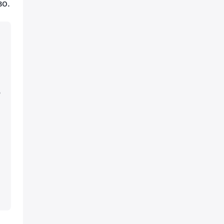
во.
о