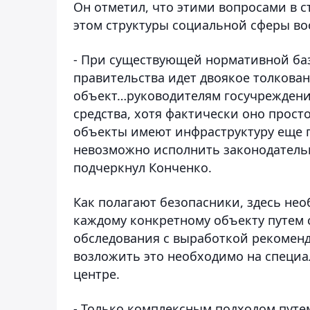
Он отметил, что этими вопросами в с
этом структуры социальной сферы во
- При существующей нормативной баз
правительства идет двоякое толкован
объект…руководителям госучреждений
средства, хотя фактически оно прос
объекты имеют инфраструктуру еще п
невозможно исполнить законодательн
подчеркнул Конченко.
Как полагают безопасники, здесь не
каждому конкретному объекту путем 
обследования с выработкой рекомен
возложить это необходимо на специ
центре.
- Только комплексным подходом путе