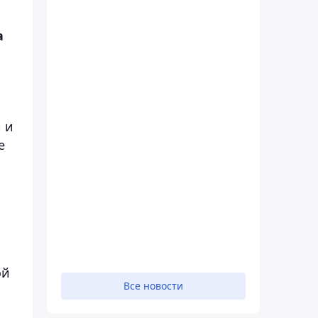
а
 и
е
ой
Все новости