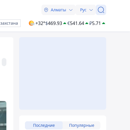
Алматы
Рус
+32°
$
469.93
€
541.64
₽
5.71
азахстана
Последние
Популярные