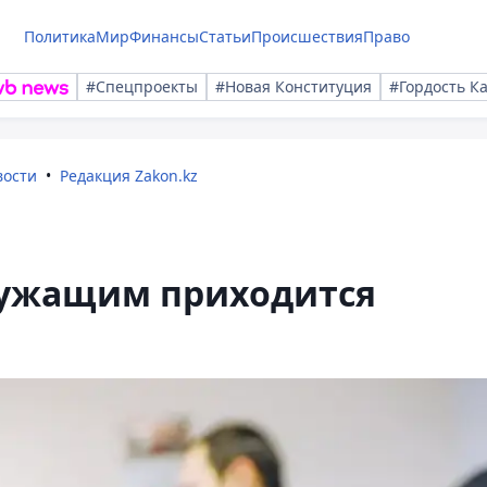
Политика
Мир
Финансы
Статьи
Происшествия
Право
#Спецпроекты
#Новая Конституция
#Гордость К
вости
Редакция Zakon.kz
лужащим приходится