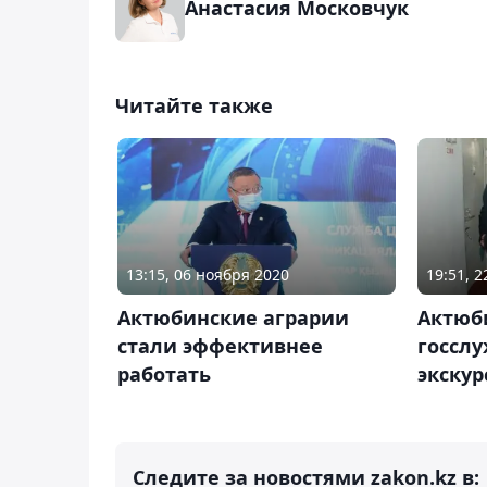
Анастасия Московчук
Читайте также
13:15, 06 ноября 2020
19:51, 
Актюбинские аграрии
Актюб
стали эффективнее
госсл
работать
экску
Следите за новостями zakon.kz в: