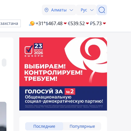
Алматы
Рус
+31°
$
467.48
€
539.52
₽
5.73
азахстана
Последние
Популярные