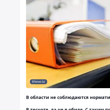
BNews.kz
В области не соблюдаются нормати
В тесноте, да не в обиде. С таким